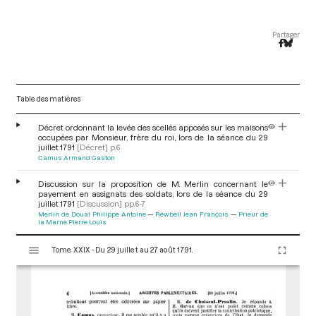
Partager
Table des matières
Décret ordonnant la levée des scellés apposés sur les maisons
occupées par Monsieur, frère du roi, lors de la séance du 29
juillet 1791
[Décret]
p.6
Camus Armand Gaston
Discussion sur la proposition de M. Merlin concernant le
payement en assignats des soldats, lors de la séance du 29
juillet 1791
[Discussion]
pp.6-7
Merlin de Douai Philippe Antoine
Rewbell Jean François
Prieur de
la Marne Pierre Louis
V
Tome XXIX - Du 29 juillet au 27 août 1791.
i
s
u
a
l