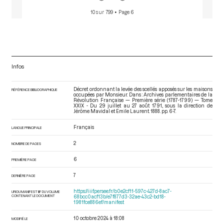
10 sur 799
• Page 6
Infos
Décret ordonnant la levée des scellés apposés sur les maisons
RÉFÉRENCE BIBLIOGRAPHIQUE
occupées par Monsieur. Dans : Archives parlementaires de la
Révolution Française — Première série (1787-1799) — Tome
XXIX - Du 29 juillet au 27 août 1791.
, sous la direction de
Jérôme Mavidal et Emile Laurent. 1888. pp. 6-7.
Français
LANGUE PRINCIPALE
2
NOMBRE DE PAGES
6
PREMIÈRE PAGE
7
DERNIÈRE PAGE
https://iiif.persee.fr/b0e2cf11-597c-427d-8ac7-
URI DU MANIFEST IIIF DU VOLUME
CONTENANT LE DOCUMENT
68bcc0acf13b/e7f877d3-32ae-43c2-bd18-
1981fce886ef/manifest
10 octobre 2024 à 18:08
MODIFIÉ LE