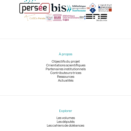
Menu
du
pied
À propos
de
page
Objectifs du projet
Orientations scientifiques
Partenaires institutionnels
Contributeurs-trices
Ressources
Actualités
Explorer
Les volumes
Les députés
Les cahiers de doléances