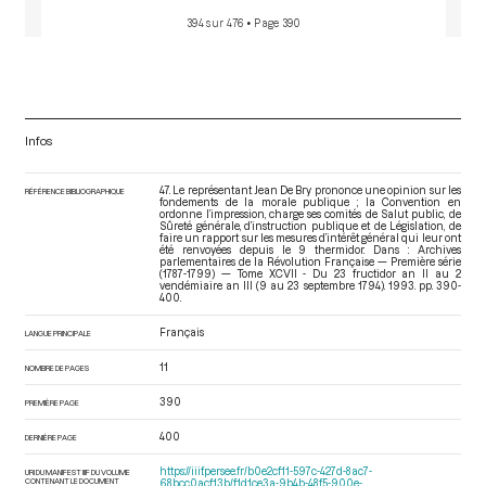
394 sur 476
• Page 390
Infos
47. Le représentant Jean De Bry prononce une opinion sur les
RÉFÉRENCE BIBLIOGRAPHIQUE
fondements de la morale publique ; la Convention en
ordonne l’impression, charge ses comités de Salut public, de
Sûreté générale, d’instruction publique et de Législation, de
faire un rapport sur les mesures d’intérêt général qui leur ont
été renvoyées depuis le 9 thermidor. Dans : Archives
parlementaires de la Révolution Française — Première série
(1787-1799) — Tome XCVII - Du 23 fructidor an II au 2
vendémiaire an III (9 au 23 septembre 1794)
. 1993. pp. 390-
400.
Français
LANGUE PRINCIPALE
11
NOMBRE DE PAGES
390
PREMIÈRE PAGE
400
DERNIÈRE PAGE
https://iiif.persee.fr/b0e2cf11-597c-427d-8ac7-
URI DU MANIFEST IIIF DU VOLUME
CONTENANT LE DOCUMENT
68bcc0acf13b/f1d1ce3a-9b4b-48f5-900e-