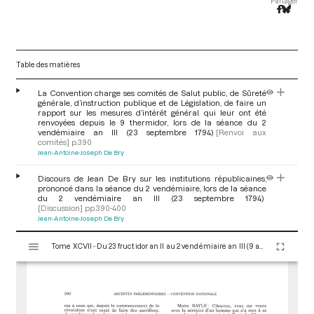
Partager
Table des matières
La Convention charge ses comités de Salut public, de Sûreté
générale, d’instruction publique et de Législation, de faire un
rapport sur les mesures d’intérêt général qui leur ont été
renvoyées depuis le 9 thermidor, lors de la séance du 2
vendémiaire an III (23 septembre 1794)
[Renvoi aux
comités]
p.390
Jean-Antoine-Joseph De Bry
Discours de Jean De Bry sur les institutions républicaines,
prononcé dans la séance du 2 vendémiaire, lors de la séance
du 2 vendémiaire an III (23 septembre 1794)
[Discussion]
pp.390-400
Jean-Antoine-Joseph De Bry
V
Tome XCVII - Du 23 fructidor an II au 2 vendémiaire an III (9 au 23 septembre 1794)
i
s
u
a
l