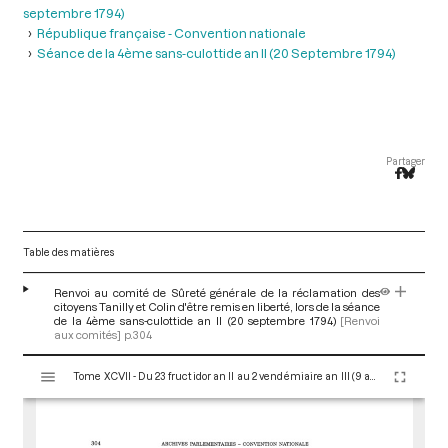
septembre 1794)
République française - Convention nationale
Séance de la 4ème sans-culottide an II (20 Septembre 1794)
Partager
Table des matières
Renvoi au comité de Sûreté générale de la réclamation des
citoyens Tanilly et Colin d'être remis en liberté, lors de la séance
de la 4ème sans-culottide an II (20 septembre 1794)
[Renvoi
aux comités]
p.304
V
Tome XCVII - Du 23 fructidor an II au 2 vendémiaire an III (9 au 23 septembre 1794)
i
s
u
a