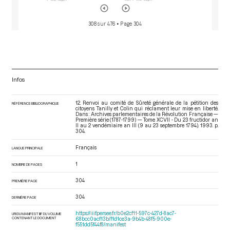
308 sur 476
• Page 304
Infos
12. Renvoi au comité de Sûreté générale de la pétition des
RÉFÉRENCE BIBLIOGRAPHIQUE
citoyens Tanilly et Colin qui réclament leur mise en liberté.
Dans : Archives parlementaires de la Révolution Française —
Première série (1787-1799) — Tome XCVII - Du 23 fructidor an
II au 2 vendémiaire an III (9 au 23 septembre 1794)
. 1993. p.
304.
Français
LANGUE PRINCIPALE
1
NOMBRE DE PAGES
304
PREMIÈRE PAGE
304
DERNIÈRE PAGE
https://iiif.persee.fr/b0e2cf11-597c-427d-8ac7-
URI DU MANIFEST IIIF DU VOLUME
CONTENANT LE DOCUMENT
68bcc0acf13b/f1d1ce3a-9b4b-48f5-900e-
f551dd5f44f8/manifest