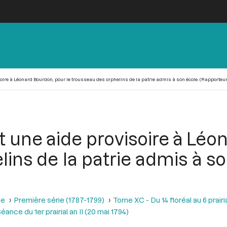
oire à Léonard Bourdon, pour le trousseau des orphelins de la patrie admis à son école. (Rapporteur
 une aide provisoire à Léo
ins de la patrie admis à s
se
Première série (1787-1799)
Tome XC - Du 14 floréal au 6 prairia
éance du 1er prairial an II (20 mai 1794)