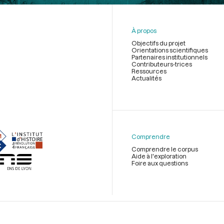
À propos
Objectifs du projet
Orientations scientifiques
Partenaires institutionnels
Contributeurs-trices
Ressources
Actualités
Menu
du
pied
de
Comprendre
page
Comprendre le corpus
Aide à l'exploration
Foire aux questions