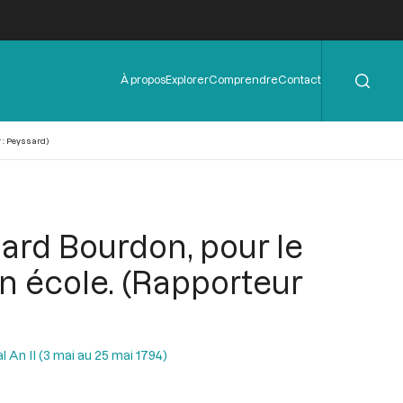
Rechercher
Menu
À propos
Explorer
Comprendre
Contact
de
l'en-
tête
 : Peyssard)
nard Bourdon, pour le
on école. (Rapporteur
l An II (3 mai au 25 mai 1794)