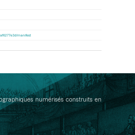
31af6277e3d/manifest
onographiques numérisés construits en