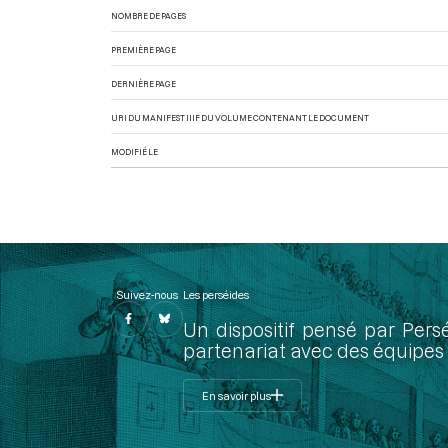
NOMBRE DE PAGES
PREMIÈRE PAGE
DERNIÈRE PAGE
URI DU MANIFEST IIIF DU VOLUME CONTENANT LE DOCUMENT
MODIFIÉ LE
Suivez-nous
Les perséides
Un dispositif pensé par Pers
partenariat avec des équipes 
En savoir plus