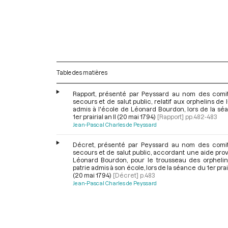
Table des matières
Rapport, présenté par Peyssard au nom des comi
secours et de salut public, relatif aux orphelins de l
admis à l'école de Léonard Bourdon, lors de la sé
1er prairial an II (20 mai 1794)
[Rapport]
pp.482-483
Jean-Pascal Charles de Peyssard
Décret, présenté par Peyssard au nom des comi
secours et de salut public, accordant une aide prov
Léonard Bourdon, pour le trousseau des orphelin
patrie admis à son école, lors de la séance du 1er prair
(20 mai 1794)
[Décret]
p.483
Jean-Pascal Charles de Peyssard