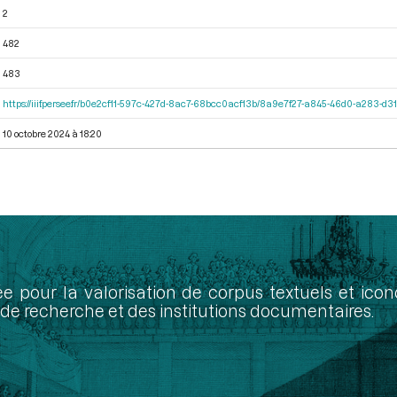
2
482
483
https://iiif.persee.fr/b0e2cf11-597c-427d-8ac7-68bcc0acf13b/8a9e7f27-a845-46d0-a283-d
10 octobre 2024 à 18:20
ée pour la valorisation de corpus textuels et ic
de recherche et des institutions documentaires.