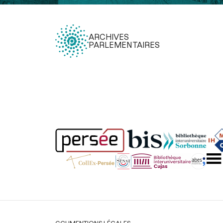
ARCHIVES
PARLEMENTAIRES
Légal
CGU
MENTIONS LÉGALES