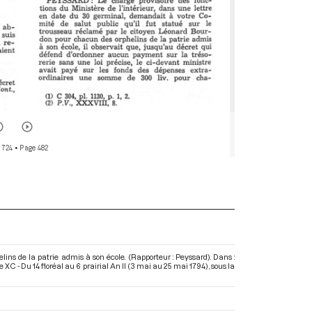
 724
• Page 482
ins de la patrie admis à son école. (Rapporteur : Peyssard). Dans :
C - Du 14 floréal au 6 prairial An II (3 mai au 25 mai 1794)
, sous la