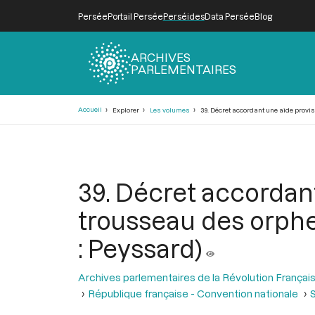
Persée
Portail Persée
Perséides
Data Persée
Blog
ARCHIVES
PARLEMENTAIRES
Fil
Accueil
Explorer
Les volumes
39. Décret accordant une aide provis
d'Ariane
39. Décret accordant
trousseau des orphel
: Peyssard)
Archives parlementaires de la Révolution Françai
République française - Convention nationale
S