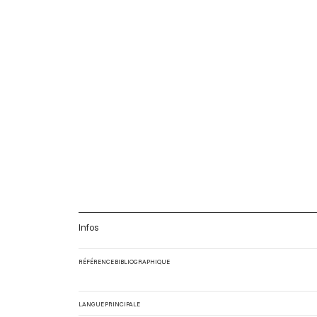
Infos
RÉFÉRENCE BIBLIOGRAPHIQUE
LANGUE PRINCIPALE