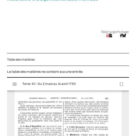
Télécharger
Partager
Table des matières
La table des matières ne contient aucune entrée.
V
Tome XII - Du 2 mars au 14 avril 1790
i
s
u
a
l
i
s
e
u