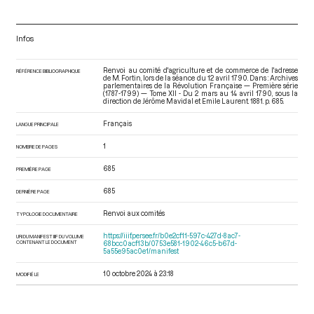
Infos
Renvoi au comité d'agriculture et de commerce de l'adresse
RÉFÉRENCE BIBLIOGRAPHIQUE
de M. Fortin, lors de la séance du 12 avril 1790. Dans : Archives
parlementaires de la Révolution Française — Première série
(1787-1799) — Tome XII - Du 2 mars au 14 avril 1790
, sous la
direction de Jérôme Mavidal et Emile Laurent. 1881. p. 685.
Français
LANGUE PRINCIPALE
1
NOMBRE DE PAGES
685
PREMIÈRE PAGE
685
DERNIÈRE PAGE
Renvoi aux comités
TYPOLOGIE DOCUMENTAIRE
https://iiif.persee.fr/b0e2cf11-597c-427d-8ac7-
URI DU MANIFEST IIIF DU VOLUME
CONTENANT LE DOCUMENT
68bcc0acf13b/0753e581-1902-46c5-b67d-
5a55e95ac0e1/manifest
10 octobre 2024 à 23:18
MODIFIÉ LE