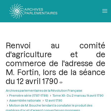
ARCHIVES
PARLEMENTAIRES
Fil
d'Ariane
Renvoi au comité
d'agriculture et de
commerce de l'adresse de
M. Fortin, lors de la séance
du 12 avril 1790
Archives parlementaires de la Révolution Française
Première série (1787-1799)
Tome XII - Du 2 mars au 14 avril 1790
Assemblée nationale
12 avril 1790
Motion de M. Bouche tendant à constater le produit des
matières d'or et d'argent converties en monnaies