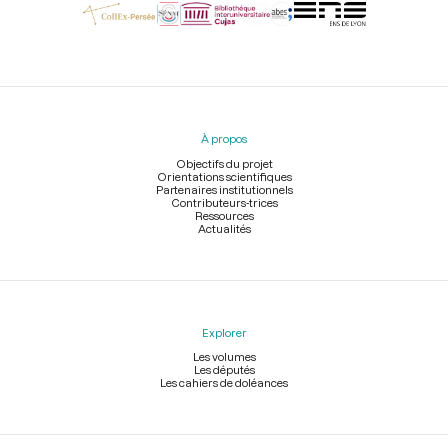
Menu
du
pied
À propos
de
page
Objectifs du projet
Orientations scientifiques
Partenaires institutionnels
Contributeurs-trices
Ressources
Actualités
Explorer
Les volumes
Les députés
Les cahiers de doléances