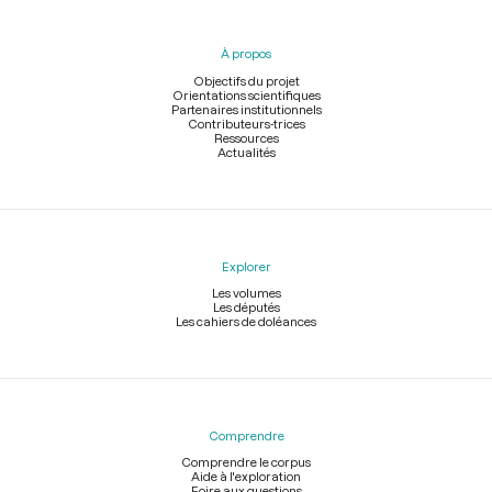
du
pied
À propos
de
page
Objectifs du projet
Orientations scientifiques
Partenaires institutionnels
Contributeurs-trices
Ressources
Actualités
Explorer
Les volumes
Les députés
Les cahiers de doléances
Comprendre
Comprendre le corpus
Aide à l'exploration
Foire aux questions