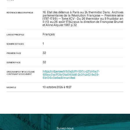
16. Etat des détenus à Paris au 24 thermidor. Dans : Archives
RÉFÉRENCE BIBLIOGRAPHIQUE
parlementaires de la Révolution Française — Première série
(1787-1799) — Tome XCV - Du 26 thermidor au 9 fructidor an
II (13 au 26 août 1794)
, sous la direction de Françoise Brunel
et Aline Alquier. 1987. p. 32.
Français
LANGUE PRINCIPALE
1
NOMBRE DE PAGES
32
PREMIÈRE PAGE
32
DERNIÈRE PAGE
https://iiif.persee.fr/b0e2cf11-597c-427d-8ac7-
URI DU MANIFEST IIIF DU VOLUME
CONTENANT LE DOCUMENT
68bcc0acf13b/0bd96bb8-2c0f-4b53-8e39-
6b136c0e6ec8/manifest
10 octobre 2024 à 18:27
MODIFIÉ LE
Suivez-nous