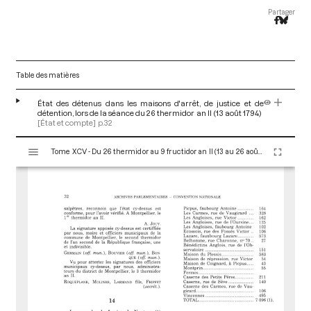
Partager
Table des matières
État des détenus dans les maisons d'arrêt, de justice et de
détention, lors de la séance du 26 thermidor an II (13 août 1794)
[État et compte]
p.32
V
Tome XCV - Du 26 thermidor au 9 fructidor an II (13 au 26 août 1794)
i
s
u
a
l
i
s
e
u
r
M
i