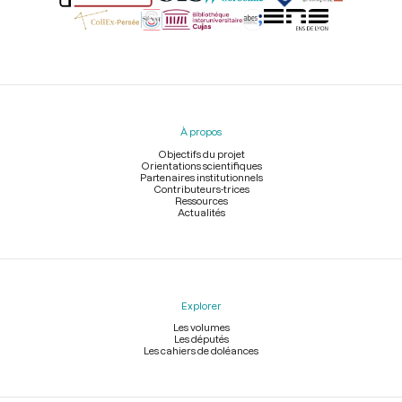
Menu
du
pied
À propos
de
page
Objectifs du projet
Orientations scientifiques
Partenaires institutionnels
Contributeurs-trices
Ressources
Actualités
Explorer
Les volumes
Les députés
Les cahiers de doléances