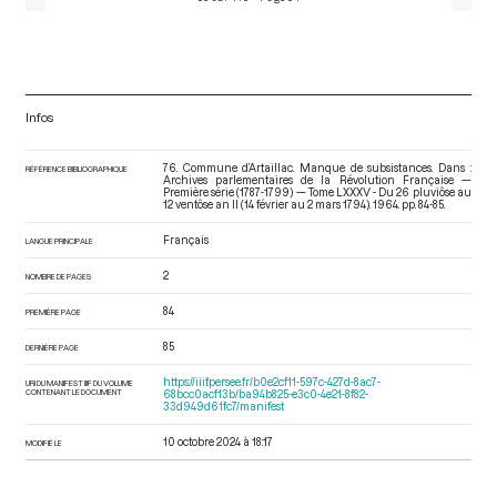
Infos
76. Commune d’Artaillac. Manque de subsistances. Dans :
RÉFÉRENCE BIBLIOGRAPHIQUE
Archives parlementaires de la Révolution Française —
Première série (1787-1799) — Tome LXXXV - Du 26 pluviôse au
12 ventôse an II (14 février au 2 mars 1794)
. 1964. pp. 84-85.
Français
LANGUE PRINCIPALE
2
NOMBRE DE PAGES
84
PREMIÈRE PAGE
85
DERNIÈRE PAGE
https://iiif.persee.fr/b0e2cf11-597c-427d-8ac7-
URI DU MANIFEST IIIF DU VOLUME
CONTENANT LE DOCUMENT
68bcc0acf13b/ba94b825-e3c0-4e21-8f82-
33d949d61fc7/manifest
10 octobre 2024 à 18:17
MODIFIÉ LE