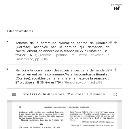
Partager
Table des matières
Adresse de la commune d'Astaillac, canton de Beaulieu
(Corrèze), accablée par la famine, qui demande de
ravitaillement, en annexe de la séance du 27 pluviôse an II (15
février 1794)
[Adresse, pétition et lettre envoyée à
l’Assemblée]
pp.84-85
Renvoi à la commission des subsistances de la demande de
ravitaillement par la commune d'Astaillac, canton de Beaulieu
(Corrèze), accablée par la famine, en annexe de la séance du
27 pluviôse an II (15 février 1794)
[Renvoi aux comités]
p.85
V
Tome LXXXV - Du 26 pluviôse au 12 ventôse an II (14 février au 2 mars 1794)
i
s
u
a
l
i