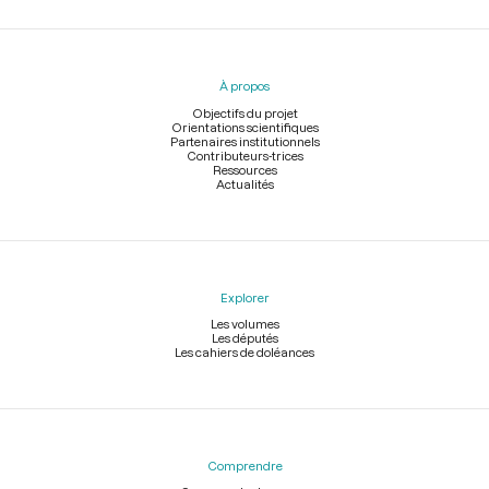
Menu
du
pied
À propos
de
page
Objectifs du projet
Orientations scientifiques
Partenaires institutionnels
Contributeurs-trices
Ressources
Actualités
Explorer
Les volumes
Les députés
Les cahiers de doléances
Comprendre