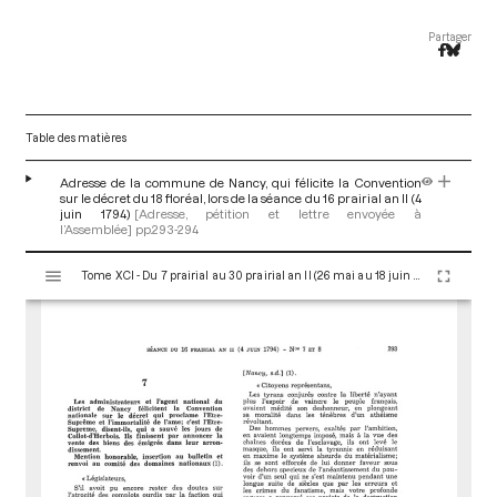
Partager
Table des matières
Adresse de la commune de Nancy, qui félicite la Convention
sur le décret du 18 floréal, lors de la séance du 16 prairial an II (4
juin 1794)
[Adresse, pétition et lettre envoyée à
l’Assemblée]
pp.293-294
V
Tome XCI - Du 7 prairial au 30 prairial an II (26 mai au 18 juin 1794)
i
s
u
a
l
i
s
e
u
r
M