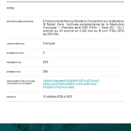
Infos
8. Commune de Nancy. Félicite la Convention sur le décret du
RÉFÉRENCE BIBLIOGRAPHIQUE
18 floréal. Dans : Archives parlementaires de la Révolution
Française — Première série (1787-1799) — Tome XCI - Du 7
prairial au 30 prairial an II (26 mai au 18 juin 1794)
. 1976.
pp. 293-294.
Français
LANGUE PRINCIPALE
2
NOMBRE DE PAGES
293
PREMIÈRE PAGE
294
DERNIÈRE PAGE
https://iiif.persee.fr/b0e2cf11-597c-427d-8ac7-
URI DU MANIFEST IIIF DU VOLUME
CONTENANT LE DOCUMENT
68bcc0acf13b/f0a82fc6-3166-4bf6-85a7-
810dc87a17bc/manifest
10 octobre 2024 à 18:21
MODIFIÉ LE