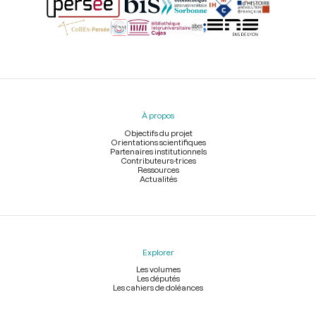
Menu
du
pied
À propos
de
page
Objectifs du projet
Orientations scientifiques
Partenaires institutionnels
Contributeurs-trices
Ressources
Actualités
Explorer
Les volumes
Les députés
Les cahiers de doléances