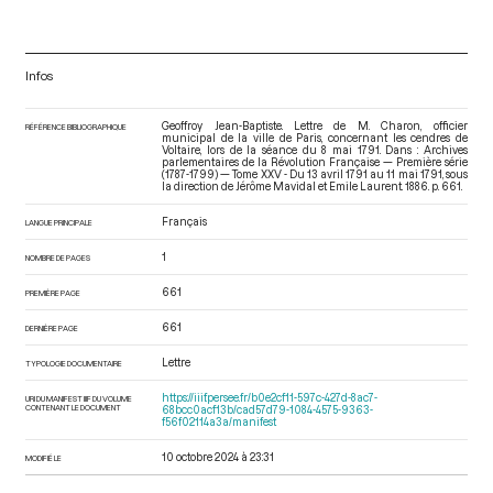
Infos
Geoffroy Jean-Baptiste. Lettre de M. Charon, officier
RÉFÉRENCE BIBLIOGRAPHIQUE
municipal de la ville de Paris, concernant les cendres de
Voltaire, lors de la séance du 8 mai 1791. Dans : Archives
parlementaires de la Révolution Française — Première série
(1787-1799) — Tome XXV - Du 13 avril 1791 au 11 mai 1791
, sous
la direction de Jérôme Mavidal et Emile Laurent. 1886. p. 661.
Français
LANGUE PRINCIPALE
1
NOMBRE DE PAGES
661
PREMIÈRE PAGE
661
DERNIÈRE PAGE
Lettre
TYPOLOGIE DOCUMENTAIRE
https://iiif.persee.fr/b0e2cf11-597c-427d-8ac7-
URI DU MANIFEST IIIF DU VOLUME
CONTENANT LE DOCUMENT
68bcc0acf13b/cad57d79-1084-4575-9363-
f56f02114a3a/manifest
10 octobre 2024 à 23:31
MODIFIÉ LE