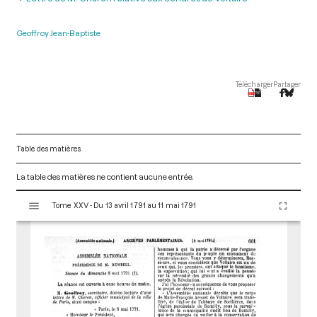
Geoffroy Jean-Baptiste
Télécharger
Partager
Table des matières
La table des matières ne contient aucune entrée.
V
Tome XXV - Du 13 avril 1791 au 11 mai 1791
i
s
u
a
l
i
s
e