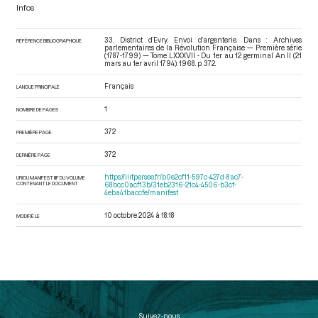
Infos
33. District d’Evry. Envoi d’argenterie. Dans : Archives
RÉFÉRENCE BIBLIOGRAPHIQUE
parlementaires de la Révolution Française — Première série
(1787-1799) — Tome LXXXVII - Du 1er au 12 germinal An II (21
mars au 1er avril 1794)
. 1968. p. 372.
Français
LANGUE PRINCIPALE
1
NOMBRE DE PAGES
372
PREMIÈRE PAGE
372
DERNIÈRE PAGE
https://iiif.persee.fr/b0e2cf11-597c-427d-8ac7-
URI DU MANIFEST IIIF DU VOLUME
CONTENANT LE DOCUMENT
68bcc0acf13b/31eb2316-21c4-4506-b3cf-
4eba41baccfe/manifest
10 octobre 2024 à 18:18
MODIFIÉ LE
Suivez-nous