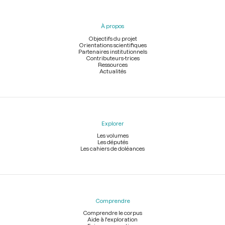
du
pied
À propos
de
page
Objectifs du projet
Orientations scientifiques
Partenaires institutionnels
Contributeurs-trices
Ressources
Actualités
Explorer
Les volumes
Les députés
Les cahiers de doléances
Comprendre
Comprendre le corpus
Aide à l'exploration