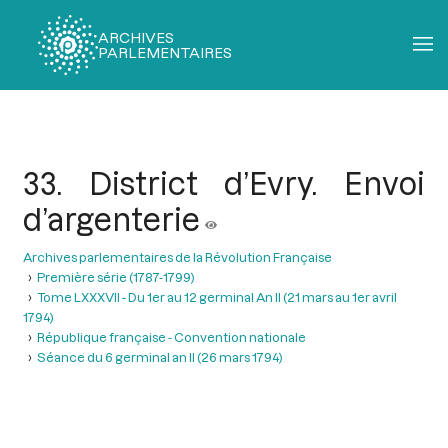
ARCHIVES
PARLEMENTAIRES
Fil
d'Ariane
33. District d’Evry. Envoi
d’argenterie
Archives parlementaires de la Révolution Française
Première série (1787-1799)
Tome LXXXVII - Du 1er au 12 germinal An II (21 mars au 1er avril
1794)
République française - Convention nationale
Séance du 6 germinal an II (26 mars 1794)