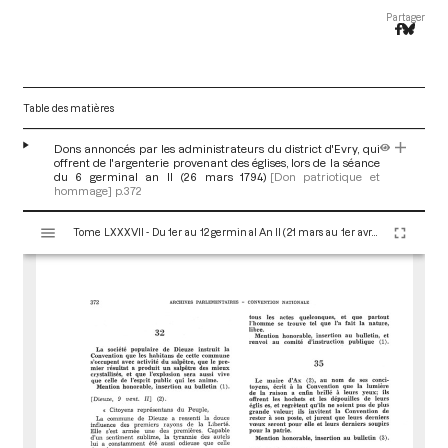
Partager
Table des matières
Dons annoncés par les administrateurs du district d'Evry, qui
offrent de l'argenterie provenant des églises, lors de la séance
du 6 germinal an II (26 mars 1794)
[Don patriotique et
hommage]
p.372
V
Tome LXXXVII - Du 1er au 12 germinal An II (21 mars au 1er avril 1794)
i
s
u
a
l
i
s
e
u
r
M