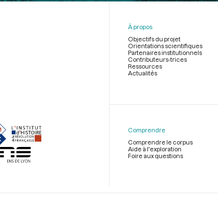
À propos
Objectifs du projet
Orientations scientifiques
Partenaires institutionnels
Contributeurs-trices
Ressources
Actualités
Menu
du
pied
de
Comprendre
page
Comprendre le corpus
Aide à l'exploration
Foire aux questions