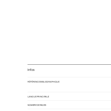
Infos
RÉFÉRENCE BIBLIOGRAPHIQUE
LANGUE PRINCIPALE
NOMBRE DE PAGES