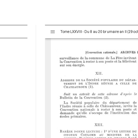
V
Tome LXXVIII - Du 8 au 20 brumaire an II (29 o
i
s
u
a
l
i
s
e
u
r
M
i
r
a
d
o