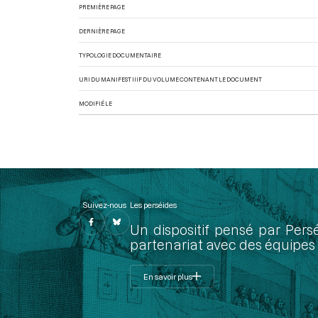
PREMIÈRE PAGE
DERNIÈRE PAGE
TYPOLOGIE DOCUMENTAIRE
URI DU MANIFEST IIIF DU VOLUME CONTENANT LE DOCUMENT
MODIFIÉ LE
Suivez-nous
Les perséides
Un dispositif pensé par Pers
partenariat avec des équipes 
En savoir plus