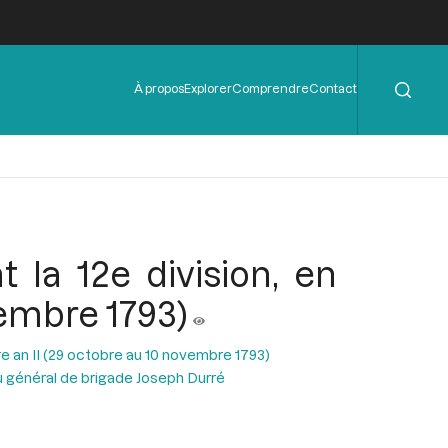
Rechercher
Menu
À propos
Explorer
Comprendre
Contact
de
l'en-
tête
la 12e division, en
vembre 1793)
e an II (29 octobre au 10 novembre 1793)
u général de brigade Joseph Durré