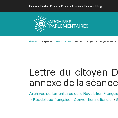
Persée
Portail Persée
Perséides
Data Persée
Blog
ARCHIVES
PARLEMENTAIRES
Fil
Accueil
Explorer
Les volumes
Lettre du citoyen Durré, général com
d'Ariane
Lettre du citoyen 
annexe de la séance 
Archives parlementaires de la Révolution Françai
République française - Convention nationale
S