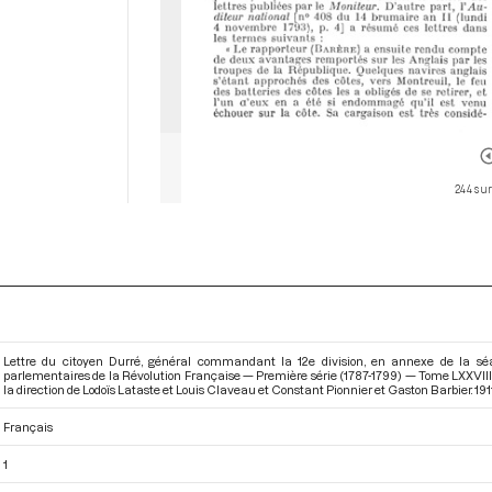
244 sur
Lettre du citoyen Durré, général commandant la 12e division, en annexe de la sé
parlementaires de la Révolution Française — Première série (1787-1799) — Tome LXXVIII
la direction de Lodoïs Lataste et Louis Claveau et Constant Pionnier et Gaston Barbier. 1911.
Français
1