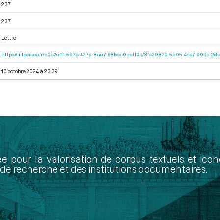
237
237
Lettre
https://iiif.persee.fr/b0e2cf11-597c-427d-8ac7-68bcc0acf13b/3fc29820-5a05-4ed7-909d-
10 octobre 2024 à 23:39
ée pour la valorisation de corpus textuels et ic
de recherche et des institutions documentaires.