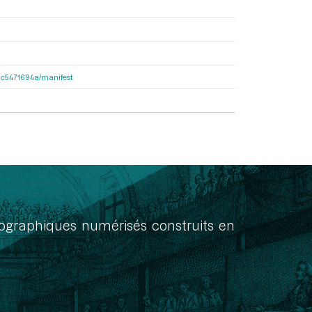
2dac5471694a/manifest
onographiques numérisés construits en