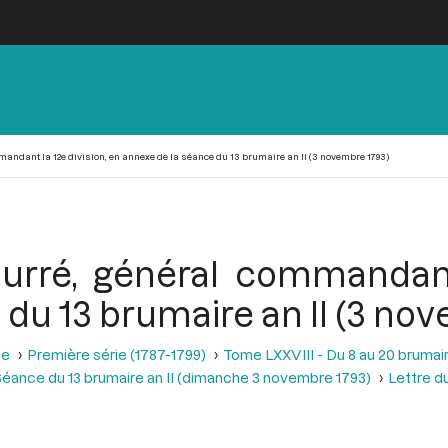
mandant la 12e division, en annexe de la séance du 13 brumaire an II (3 novembre 1793)
Durré, général commandant 
du 13 brumaire an II (3 no
se
Première série (1787-1799)
Tome LXXVIII - Du 8 au 20 brumair
éance du 13 brumaire an II (dimanche 3 novembre 1793)
Lettre d