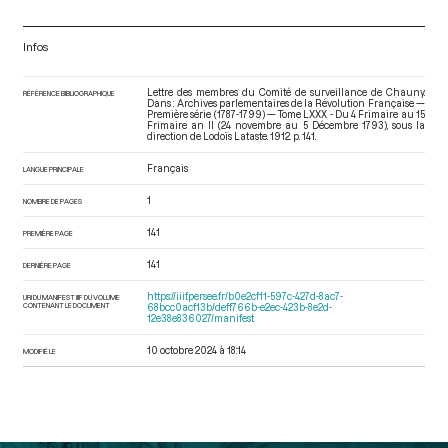
Infos
Lettre des membres du Comité de surveillance de Chauny.
RÉFÉRENCE BIBLIOGRAPHIQUE
Dans : Archives parlementaires de la Révolution Française —
Première série (1787-1799) — Tome LXXX - Du 4 Frimaire au 15
Frimaire an II (24 novembre au 5 Décembre 1793)
, sous la
direction de Lodoïs Lataste. 1912. p. 141.
Français
LANGUE PRINCIPALE
1
NOMBRE DE PAGES
141
PREMIÈRE PAGE
141
DERNIÈRE PAGE
https://iiif.persee.fr/b0e2cf11-597c-427d-8ac7-
URI DU MANIFEST IIIF DU VOLUME
CONTENANT LE DOCUMENT
68bcc0acf13b/deff766b-e2ec-423b-8e2d-
12e38e836027/manifest
10 octobre 2024 à 18:14
MODIFIÉ LE