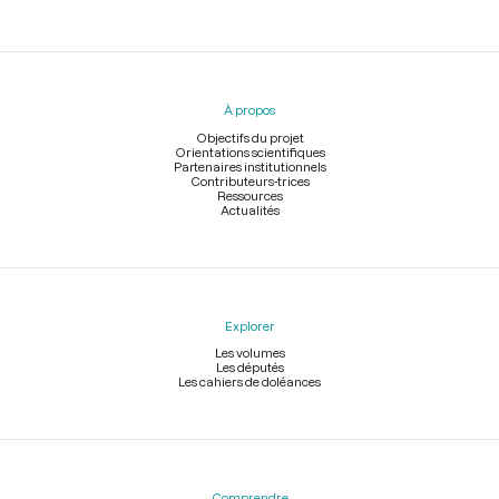
Menu
du
pied
À propos
de
page
Objectifs du projet
Orientations scientifiques
Partenaires institutionnels
Contributeurs-trices
Ressources
Actualités
Explorer
Les volumes
Les députés
Les cahiers de doléances
Comprendre