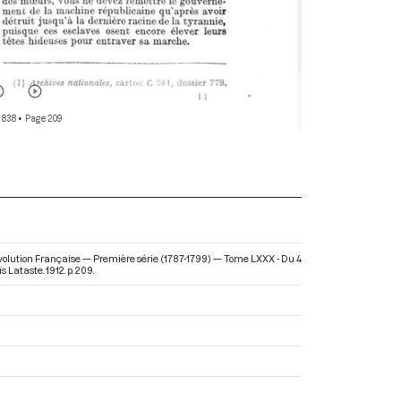
 838
• Page 209
évolution Française — Première série (1787-1799) — Tome LXXX - Du 4
s Lataste. 1912. p. 209.