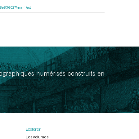
2e38e836027/manifest
onographiques numérisés construits en
Explorer
Les volumes