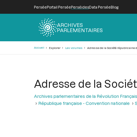
Persée
Portail Persée
Perséides
Data Persée
Blog
ARCHIVES
PARLEMENTAIRES
Fil
Accueil
Explorer
Les volumes
Adresse de la Société républicaine d
d'Ariane
Adresse de la Sociét
Archives parlementaires de la Révolution Françai
République française - Convention nationale
S