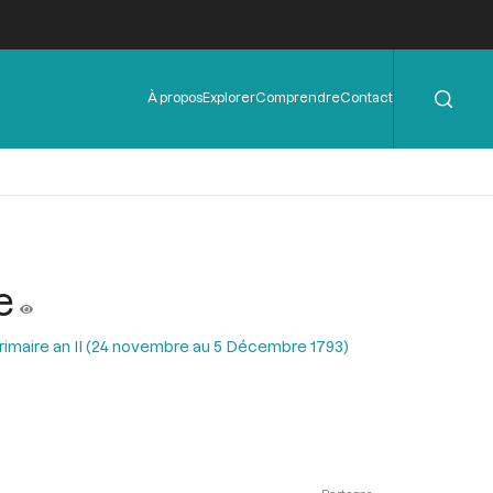
Rechercher
Menu
À propos
Explorer
Comprendre
Contact
de
l'en-
tête
e
Frimaire an II (24 novembre au 5 Décembre 1793)