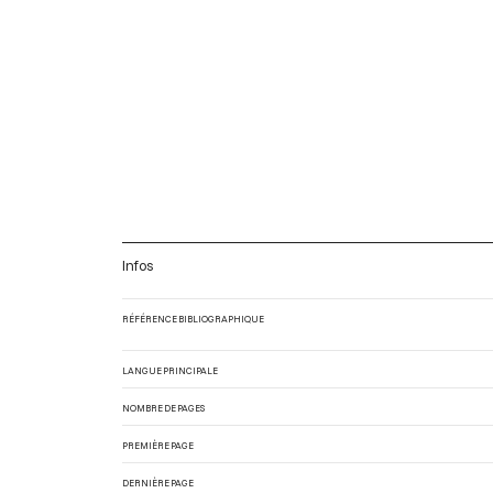
Infos
RÉFÉRENCE BIBLIOGRAPHIQUE
LANGUE PRINCIPALE
NOMBRE DE PAGES
PREMIÈRE PAGE
DERNIÈRE PAGE