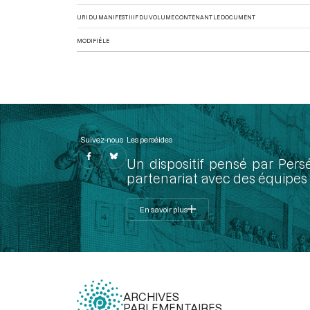
URI DU MANIFEST IIIF DU VOLUME CONTENANT LE DOCUMENT
MODIFIÉ LE
Suivez-nous
Les perséides
Un dispositif pensé par Pers
partenariat avec des équipes 
En savoir plus
ARCHIVES
PARLEMENTAIRES