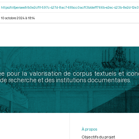
https://iiif.persee.fr/b0e2cf11-597c-427d-8ac7-68bcc0acf13b/deff766b-e2ec-423b-8e2d-1
10 octobre 2024 à 18:14
ée pour la valorisation de corpus textuels et ic
de recherche et des institutions documentaires.
À propos
Objectifs du projet