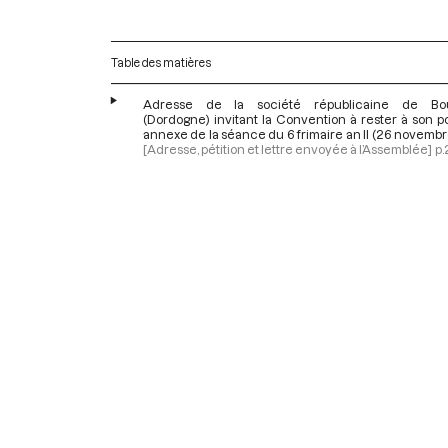
Table des matières
Adresse de la société républicaine de Bour
(Dordogne) invitant la Convention à rester à son p
annexe de la séance du 6 frimaire an II (26 novembr
[Adresse, pétition et lettre envoyée à l’Assemblée]
p.