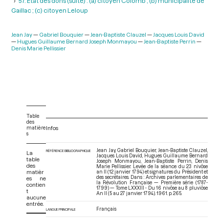
57. Etat des dons (suite) : (a) citoyen Colomb ; (b) municipalité de
Gaillac ; (c) citoyen Leloup
Jean Jay
Gabriel Bouquier
Jean-Baptiste Clauzel
Jacques Louis David
Hugues Guillaume Bernard Joseph Monmayou
Jean-Baptiste Perrin
Denis Marie Pellissier
Table
des
matière
Infos
s
Jean Jay, Gabriel Bouquier, Jean-Baptiste Clauzel,
RÉFÉRENCE BIBLIOGRAPHIQUE
La
Jacques Louis David, Hugues Guillaume Bernard
table
Joseph Monmayou, Jean-Baptiste Perrin, Denis
des
Marie Pellissier. Levée de la séance du 23 nivôse
matièr
an II (12 janvier 1794) et signatures du Président et
des secrétaires. Dans : Archives parlementaires de
es ne
la Révolution Française — Première série (1787-
contien
1799) — Tome LXXXIII - Du 16 nivôse au 8 pluviôse
t
An II (5 au 27 janvier 1794)
. 1961. p. 265.
aucune
entrée.
Français
LANGUE PRINCIPALE
V