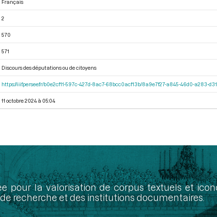
Français
2
570
571
Discours des députations ou de citoyens
https://iiif.persee.fr/b0e2cf11-597c-427d-8ac7-68bcc0acf13b/8a9e7f27-a845-46d0-a283-d
11 octobre 2024 à 05:04
ée pour la valorisation de corpus textuels et ic
de recherche et des institutions documentaires.