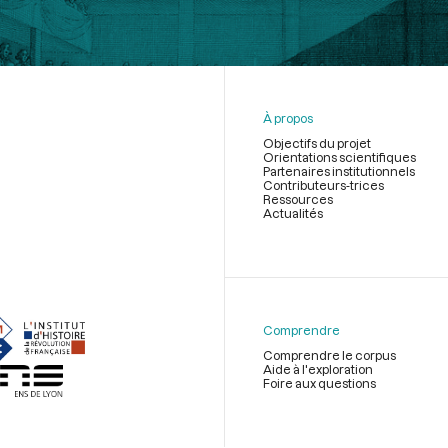
À propos
Objectifs du projet
Orientations scientifiques
Partenaires institutionnels
Contributeurs-trices
Ressources
Actualités
Menu
du
pied
de
Comprendre
page
Comprendre le corpus
Aide à l'exploration
Foire aux questions