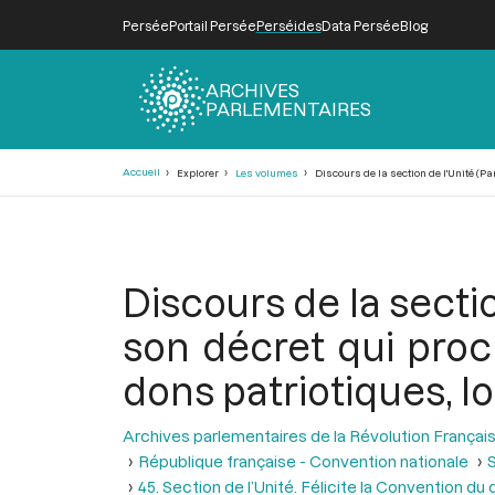
Persée
Portail Persée
Perséides
Data Persée
Blog
ARCHIVES
PARLEMENTAIRES
Fil
Accueil
Explorer
Les volumes
Discours de la section de l'Unité (Par
d'Ariane
Discours de la sectio
son décret qui proc
dons patriotiques, lor
Archives parlementaires de la Révolution Françai
République française - Convention nationale
S
45. Section de l’Unité. Félicite la Convention du 