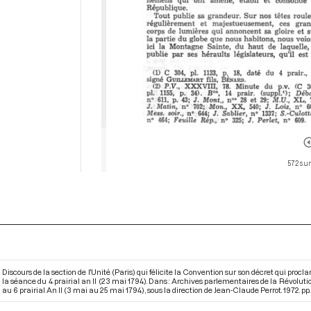
572 sur
Discours de la section de l'Unité (Paris) qui félicite la Convention sur son décret qui procl
la séance du 4 prairial an II (23 mai 1794). Dans : Archives parlementaires de la Révolut
au 6 prairial An II (3 mai au 25 mai 1794)
, sous la direction de Jean-Claude Perrot. 1972. pp.