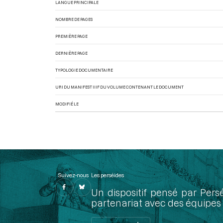
LANGUE PRINCIPALE
NOMBRE DE PAGES
PREMIÈRE PAGE
DERNIÈRE PAGE
TYPOLOGIE DOCUMENTAIRE
URI DU MANIFEST IIIF DU VOLUME CONTENANT LE DOCUMENT
MODIFIÉ LE
Suivez-nous
Les perséides
Un dispositif pensé par Pers
partenariat avec des équipes 