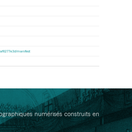
31af6277e3d/manifest
onographiques numérisés construits en