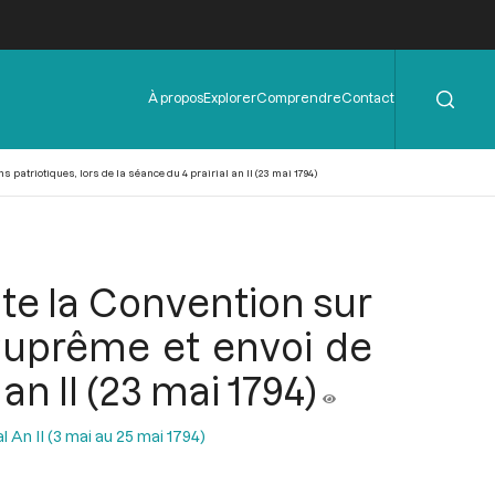
Rechercher
Menu
À propos
Explorer
Comprendre
Contact
de
l'en-
tête
s patriotiques, lors de la séance du 4 prairial an II (23 mai 1794)
cite la Convention sur
 Suprême et envoi de
an II (23 mai 1794)
l An II (3 mai au 25 mai 1794)