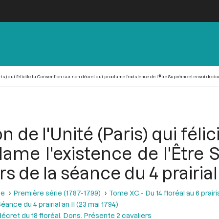
is) qui félicite la Convention sur son décret qui proclame l'existence de l'Être Suprême et envoi de don
n de l'Unité (Paris) qui féli
lame l'existence de l'Être
s de la séance du 4 prairial 
se
Première série (1787-1799)
Tome XC - Du 14 floréal au 6 prairia
éance du 4 prairial an II (23 mai 1794)
décret du 18 floréal. Dons. Présente 2 cavaliers