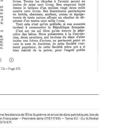
 724
• Page 570
ame l'existence de l'Être Suprême et envoi de dons patriotiques, lors de
ion Française — Première série (1787-1799) — Tome XC - Du 14 floréal
 570-571.