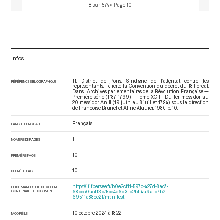
8 sur 574
• Page 10
Infos
11. District de Pons. S’indigne de l’attentat contre les
RÉFÉRENCE BIBLIOGRAPHIQUE
représentants. Félicite la Convention du décret du 18 floréal.
Dans : Archives parlementaires de la Révolution Française —
Première série (1787-1799) — Tome XCII - Du 1er messidor au
20 messidor An II (19 juin au 8 juillet 1794)
, sous la direction
de Françoise Brunel et Aline Alquier. 1980. p. 10.
Français
LANGUE PRINCIPALE
1
NOMBRE DE PAGES
10
PREMIÈRE PAGE
10
DERNIÈRE PAGE
https://iiif.persee.fr/b0e2cf11-597c-427d-8ac7-
URI DU MANIFEST IIIF DU VOLUME
CONTENANT LE DOCUMENT
68bcc0acf13b/5bc4e6d3-b2b1-4a9a-b7b2-
69541a88cc21/manifest
10 octobre 2024 à 18:22
MODIFIÉ LE