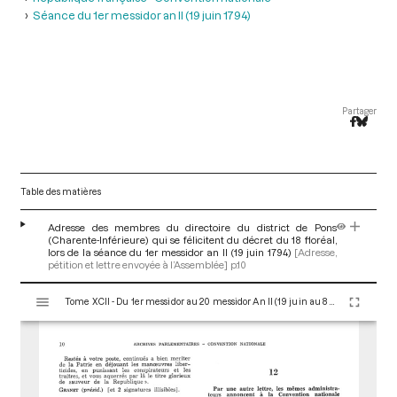
Séance du 1er messidor an II (19 juin 1794)
Partager
Table des matières
Adresse des membres du directoire du district de Pons
(Charente-Inférieure) qui se félicitent du décret du 18 floréal,
lors de la séance du 1er messidor an II (19 juin 1794)
[Adresse,
pétition et lettre envoyée à l’Assemblée]
p.10
V
Tome XCII - Du 1er messidor au 20 messidor An II (19 juin au 8 juillet 1794)
i
s
u
a
l
i