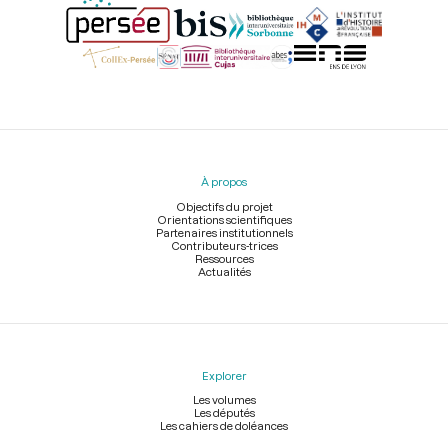
Menu
du
pied
À propos
de
page
Objectifs du projet
Orientations scientifiques
Partenaires institutionnels
Contributeurs-trices
Ressources
Actualités
Explorer
Les volumes
Les députés
Les cahiers de doléances