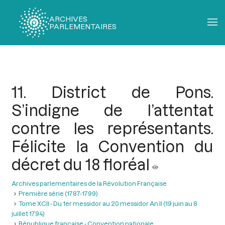
ARCHIVES
PARLEMENTAIRES
Fil
d'Ariane
11. District de Pons.
S’indigne de l’attentat
contre les représentants.
Félicite la Convention du
décret du 18 floréal
Archives parlementaires de la Révolution Française
Première série (1787-1799)
Tome XCII - Du 1er messidor au 20 messidor An II (19 juin au 8
juillet 1794)
République française - Convention nationale