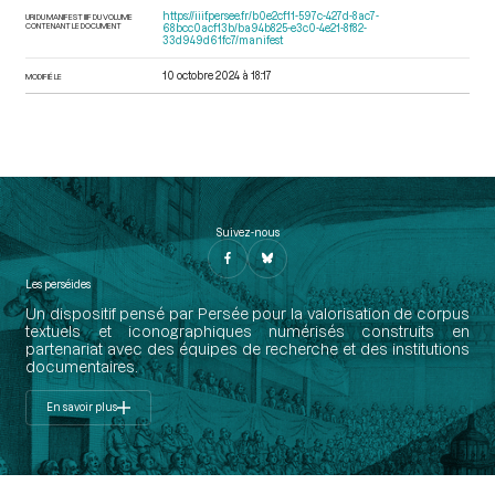
https://iiif.persee.fr/b0e2cf11-597c-427d-8ac7-
URI DU MANIFEST IIIF DU VOLUME
CONTENANT LE DOCUMENT
68bcc0acf13b/ba94b825-e3c0-4e21-8f82-
33d949d61fc7/manifest
10 octobre 2024 à 18:17
MODIFIÉ LE
Suivez-nous
Les perséides
Un dispositif pensé par Persée pour la valorisation de corpus
textuels et iconographiques numérisés construits en
partenariat avec des équipes de recherche et des institutions
documentaires.
En savoir plus