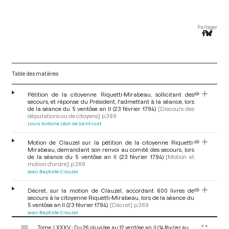
Partager
Table des matières
Pétition de la citoyenne Riquetti-Mirabeau, sollicitant des
secours, et réponse du Président, l'admettant à la séance, lors
de la séance du 5 ventôse an II (23 février 1794)
[Discours des
députations ou de citoyens]
p.389
Louis Antoine Léon de Saint-Just
Motion de Clauzel sur la pétition de la citoyenne Riquetti-
Mirabeau, demandant son renvoi au comité des secours, lors
de la séance du 5 ventôse an II (23 février 1794)
[Motion et
motion d'ordre]
p.389
Jean-Baptiste Clauzel
Décret, sur la motion de Clauzel, accordant 600 livres de
secours à la citoyenne Riquetti-Mirabeau, lors de la séance du
5 ventôse an II (23 février 1794)
[Décret]
p.389
Jean-Baptiste Clauzel
V
Tome LXXXV - Du 26 pluviôse au 12 ventôse an II (14 février au 2 mars 1794)