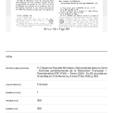
391 sur 746
• Page 389
Infos
71. Citoyenne Riquetti-Mirabeau. Demande des secours. Dans
RÉFÉRENCE BIBLIOGRAPHIQUE
: Archives parlementaires de la Révolution Française —
Première série (1787-1799) — Tome LXXXV - Du 26 pluviôse au
12 ventôse an II (14 février au 2 mars 1794)
. 1964. p. 389.
Français
LANGUE PRINCIPALE
1
NOMBRE DE PAGES
389
PREMIÈRE PAGE
389
DERNIÈRE PAGE