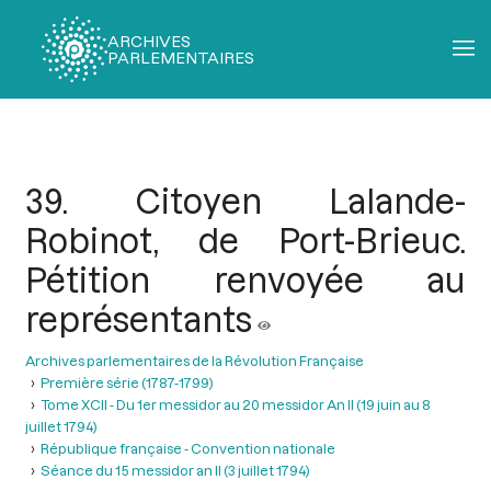
ARCHIVES
PARLEMENTAIRES
Fil
d'Ariane
39. Citoyen Lalande-
Robinot, de Port-Brieuc.
Pétition renvoyée au
représentants
Archives parlementaires de la Révolution Française
Première série (1787-1799)
Tome XCII - Du 1er messidor au 20 messidor An II (19 juin au 8
juillet 1794)
République française - Convention nationale
Séance du 15 messidor an II (3 juillet 1794)