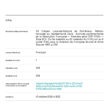
Infos
39. Citoyen Lalande-Robinot, de Port-Brieuc. Pétition
RÉFÉRENCE BIBLIOGRAPHIQUE
renvoyée au représentants. Dans : Archives parlementaires
de la Révolution Française — Première série (1787-1799) —
Tome XCII - Du 1er messidor au 20 messidor An II (19 juin au 8
juillet 1794)
, sous la direction de Françoise Brunel et Aline
Alquier. 1980. p. 359.
Français
LANGUE PRINCIPALE
1
NOMBRE DE PAGES
359
PREMIÈRE PAGE
359
DERNIÈRE PAGE
https://iiif.persee.fr/b0e2cf11-597c-427d-8ac7-
URI DU MANIFEST IIIF DU VOLUME
CONTENANT LE DOCUMENT
68bcc0acf13b/5bc4e6d3-b2b1-4a9a-b7b2-
69541a88cc21/manifest
10 octobre 2024 à 18:22
MODIFIÉ LE