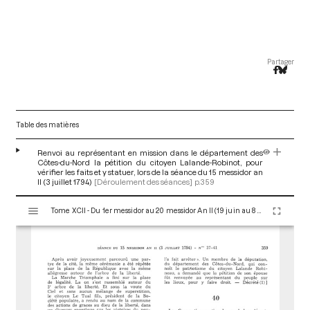
Partager
Table des matières
Renvoi au représentant en mission dans le département des
Côtes-du-Nord la pétition du citoyen Lalande-Robinot, pour
vérifier les faits et y statuer, lors de la séance du 15 messidor an
II (3 juillet 1794)
[Déroulement des séances]
p.359
V
Tome XCII - Du 1er messidor au 20 messidor An II (19 juin au 8 juillet 1794)
i
s
u
a
l
i
s
e