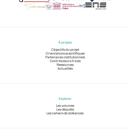
Menu
du
pied
À propos
de
page
Objectifs du projet
Orientations scientifiques
Partenaires institutionnels
Contributeurs-trices
Ressources
Actualités
Explorer
Les volumes
Les députés
Les cahiers de doléances