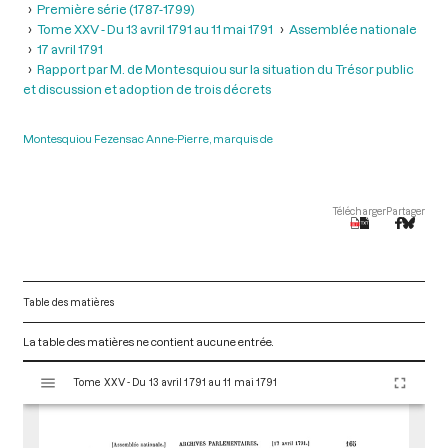
Première série (1787-1799)
Tome XXV - Du 13 avril 1791 au 11 mai 1791
Assemblée nationale
17 avril 1791
Rapport par M. de Montesquiou sur la situation du Trésor public
et discussion et adoption de trois décrets
Montesquiou Fezensac Anne-Pierre, marquis de
Télécharger
Partager
Table des matières
La table des matières ne contient aucune entrée.
V
Tome XXV - Du 13 avril 1791 au 11 mai 1791
i
s
u
a