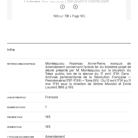
168 sur 798
• Page 165
Infos
Montesquiou Fezensac Anne-Pierre, marquis de.
RÉFÉRENCE BIBLIOGRAPHIQUE
Amendement concernant l'article 1er du troisième projet de
décret présenté par M. Montesquiou sur la situation du
Trésor public, lors de la séance du 17 avril 1791. Dans :
Archives parlementaires de la Révolution Française —
Première série (1787-1799) — Tome XXV - Du 13 avril 1791 au 11
mai 1791
, sous la direction de Jérôme Mavidal et Emile
Laurent. 1886. p. 165.
Français
LANGUE PRINCIPALE
1
NOMBRE DE PAGES
165
PREMIÈRE PAGE
165
DERNIÈRE PAGE
Amendement
TYPOLOGIE DOCUMENTAIRE