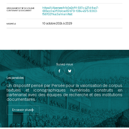
https://iiif.persee.fr/b0e2cf11-597c-427d-8ac7-
URI DU MANIFEST IIIF DU VOLUME
CONTENANT LE DOCUMENT
68bcc0acf13b/cad57d79-1084-4575-9363-
f56f02114a3a/manifest
10 octobre 2024 à 23:29
MODIFIÉ LE
Suivez-nous
Les perséides
Un dispositif pensé par Persée pour la valorisation de corpus
textuels et iconographiques numérisés construits en
partenariat avec des équipes de recherche et des institutions
documentaires.
En savoir plus