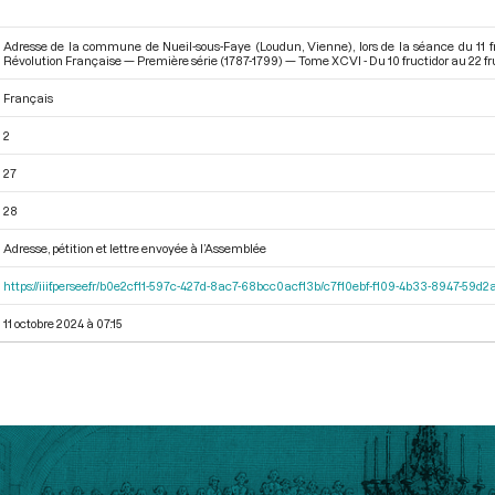
Adresse de la commune de Nueil-sous-Faye (Loudun, Vienne), lors de la séance du 11 fr
Révolution Française — Première série (1787-1799) — Tome XCVI - Du 10 fructidor au 22 fru
Français
2
27
28
Adresse, pétition et lettre envoyée à l’Assemblée
https://iiif.persee.fr/b0e2cf11-597c-427d-8ac7-68bcc0acf13b/c7f10ebf-f109-4b33-8947-59
11 octobre 2024 à 07:15