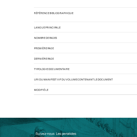
RÉFÉRENCE BIBLIOGRAPHIQUE
LANGUE PRINCIPALE
NOMBRE DE PAGES
PREMIÈRE PAGE
DERNIÈRE PAGE
TYPOLOGIE DOCUMENTAIRE
URI DU MANIFEST IIIF DU VOLUME CONTENANT LE DOCUMENT
MODIFIÉ LE
Suivez-nous
Les perséides