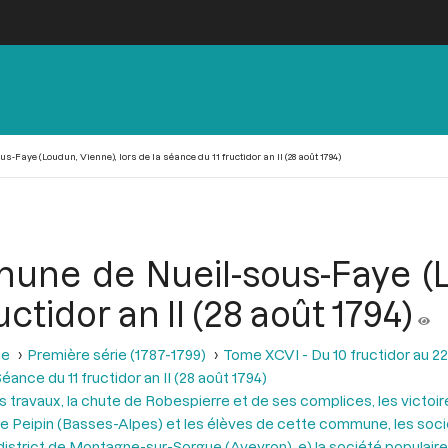
Faye (Loudun, Vienne), lors de la séance du 11 fructidor an II (28 août 1794)
une de Nueil-sous-Faye (Lo
ctidor an II (28 août 1794)
se
Première série (1787-1799)
Tome XCVI - Du 10 fructidor au 22
éance du 11 fructidor an II (28 août 1794)
es travaux, la chute de Robespierre et de ses complices, les victo
e de Peipin (Basses-Alpes) et les élèves de cette commune, les soc
district de Montagne-sur-Sorgue (Aveyron), e) la société populaire 