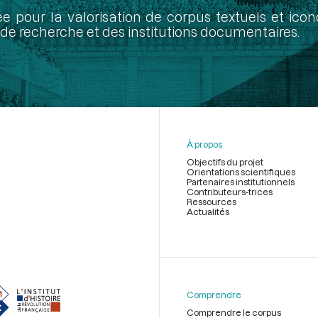
ée pour la valorisation de corpus textuels et ic
de recherche et des institutions documentaires.
À propos
Objectifs du projet
Orientations scientifiques
Partenaires institutionnels
Contributeurs-trices
Ressources
Actualités
Menu
du
pied
de
Comprendre
page
Comprendre le corpus