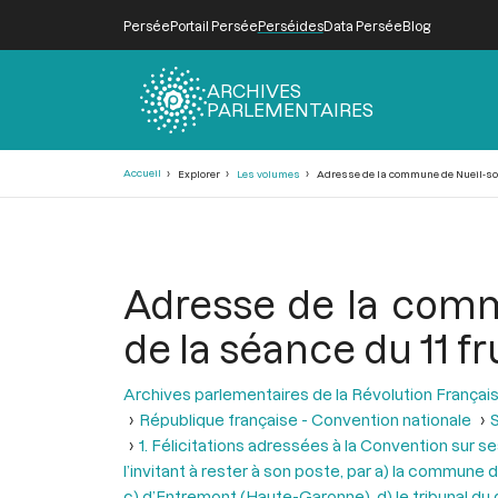
Persée
Portail Persée
Perséides
Data Persée
Blog
ARCHIVES
PARLEMENTAIRES
Fil
Accueil
Explorer
Les volumes
Adresse de la commune de Nueil-sous-
d'Ariane
Adresse de la comm
de la séance du 11 fru
Archives parlementaires de la Révolution Françai
République française - Convention nationale
S
1. Félicitations adressées à la Convention sur s
l’invitant à rester à son poste, par a) la commun
c) d’Entremont (Haute-Garonne), d) le tribunal du 