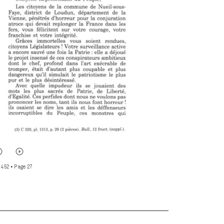
 452
• Page 27