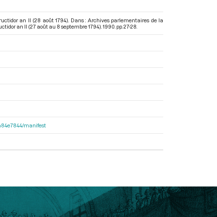
uctidor an II (28 août 1794). Dans : Archives parlementaires de la
ctidor an II (27 août au 8 septembre 1794)
. 1990. pp. 27-28.
d2a84e7844/manifest