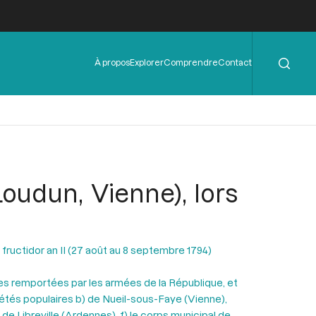
Rechercher
Menu
À propos
Explorer
Comprendre
Contact
de
l'en-
tête
udun, Vienne), lors
 fructidor an II (27 août au 8 septembre 1794)
ires remportées par les armées de la République, et
iétés populaires b) de Nueil-sous-Faye (Vienne),
de Libreville (Ardennes), f) le corps municipal de