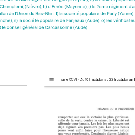
hamplemi, (Nièvre), h) d’Ernée (Mayenne), i) le 2ème régiment d’arti
illon de l’Union du Bas-Rhin, 1) la société populaire de Parly (Yonn
anche), n) la société populaire de Fanjeaux (Aude), o) les vérificat
p) le conseil général de Carcassonne (Aude)
V
Tome XCVI - Du 10 fructidor au 22 fructidor an 
i
s
u
a
l
i
s
e
u