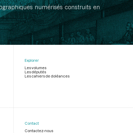
onographiques numérisés construits en
Explorer
Les volumes
Les députés
Les cahiers de doléances
Contact
Contactez-nous