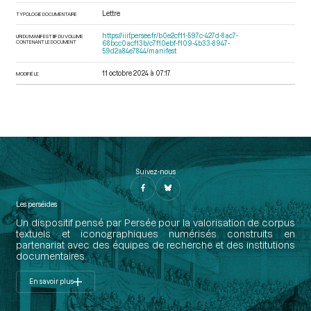
Lettre
TYPOLOGIE DOCUMENTAIRE
https://iiif.persee.fr/b0e2cf11-597c-427d-8ac7-
URI DU MANIFEST IIIF DU VOLUME
CONTENANT LE DOCUMENT
68bcc0acf13b/c7f10ebf-f109-4b33-8947-
59d2a84e7844/manifest
11 octobre 2024 à 07:17
MODIFIÉ LE
Suivez-nous
Les perséides
Un dispositif pensé par Persée pour la valorisation de corpus
textuels et iconographiques numérisés construits en
partenariat avec des équipes de recherche et des institutions
documentaires.
En savoir plus