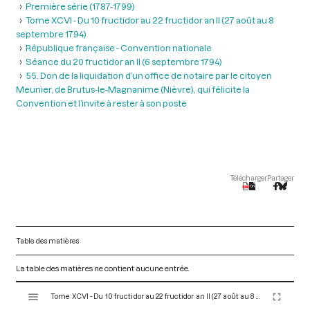
Première série (1787-1799)
Tome XCVI - Du 10 fructidor au 22 fructidor an II (27 août au 8
septembre 1794)
République française - Convention nationale
Séance du 20 fructidor an II (6 septembre 1794)
55. Don de la liquidation d’un office de notaire par le citoyen
Meunier, de Brutus-le-Magnanime (Nièvre), qui félicite la
Convention et l’invite à rester à son poste
Télécharger
Partager
Table des matières
La table des matières ne contient aucune entrée.
V
Tome XCVI - Du 10 fructidor au 22 fructidor an II (27 août au 8 septembre 1794)
i