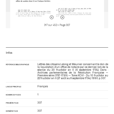
317 sur 452
• Page 307
Infos
Lettres des citoyens Lelong et Meunier concernant le don de
RÉFÉRENCE BIBLIOGRAPHIQUE
la liquidation d’un office de notaire par ce dernier, lors de la
séance du 20 fructidor an II (6 septembre 1794). Dans :
Archives parlementaires de la Révolution Française —
Première série (1787-1799) — Tome XCVI - Du 10 fructidor au
22 fructidor an II (27 août au 8 septembre 1794)
. 1990. p. 307.
Français
LANGUE PRINCIPALE
1
NOMBRE DE PAGES
307
PREMIÈRE PAGE
307
DERNIÈRE PAGE