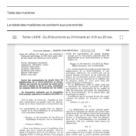
Table des matières
La table des matières ne contient aucune entrée.
V
Tome LXXIX - Du 21 brumaire au 3 frimaire an II (11 au 23 novembre 1793)
i
s
u
a
l
i
s
e
u
r
M
i
r
a
d
o
r