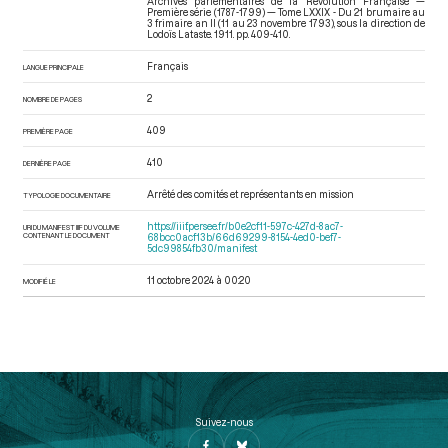
Archives parlementaires de la Révolution Française —
Première série (1787-1799) — Tome LXXIX - Du 21 brumaire au
3 frimaire an II (11 au 23 novembre 1793)
, sous la direction de
Lodoïs Lataste. 1911. pp. 409-410.
Français
LANGUE PRINCIPALE
2
NOMBRE DE PAGES
409
PREMIÈRE PAGE
410
DERNIÈRE PAGE
Arrêté des comités et représentants en mission
TYPOLOGIE DOCUMENTAIRE
https://iiif.persee.fr/b0e2cf11-597c-427d-8ac7-
URI DU MANIFEST IIIF DU VOLUME
CONTENANT LE DOCUMENT
68bcc0acf13b/66d69299-8154-4ed0-bef7-
5dc99854fb30/manifest
11 octobre 2024 à 00:20
MODIFIÉ LE
Suivez-nous