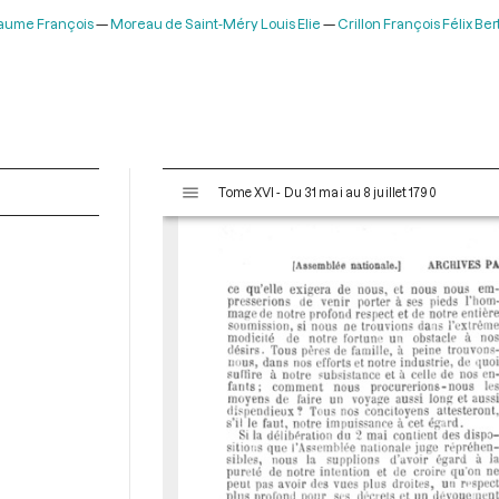
laume François
Moreau de Saint-Méry Louis Elie
Crillon François Félix Be
V
Tome XVI - Du 31 mai au 8 juillet 1790
i
s
u
a
l
i
s
e
u
r
M
i
r