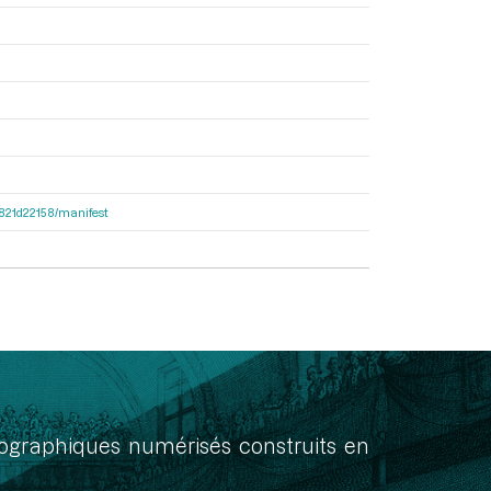
8f821d22158/manifest
onographiques numérisés construits en