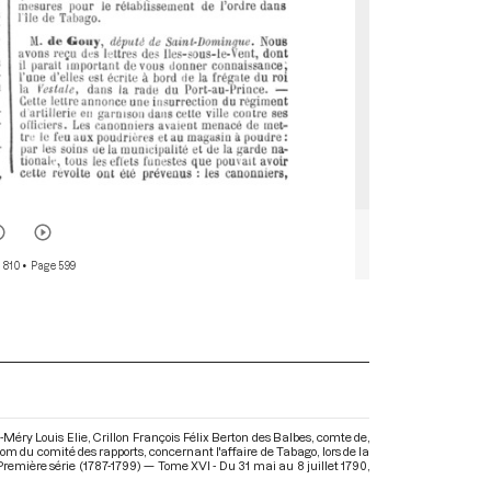
 810
• Page 599
éry Louis Elie, Crillon François Félix Berton des Balbes, comte de,
om du comité des rapports, concernant l'affaire de Tabago, lors de la
Première série (1787-1799) — Tome XVI - Du 31 mai au 8 juillet 1790
,