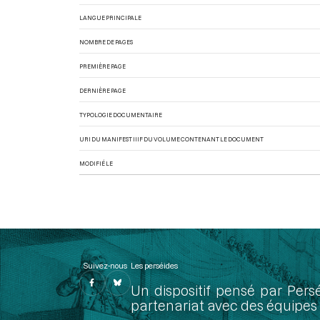
LANGUE PRINCIPALE
NOMBRE DE PAGES
PREMIÈRE PAGE
DERNIÈRE PAGE
TYPOLOGIE DOCUMENTAIRE
URI DU MANIFEST IIIF DU VOLUME CONTENANT LE DOCUMENT
MODIFIÉ LE
Suivez-nous
Les perséides
Un dispositif pensé par Pers
partenariat avec des équipes 