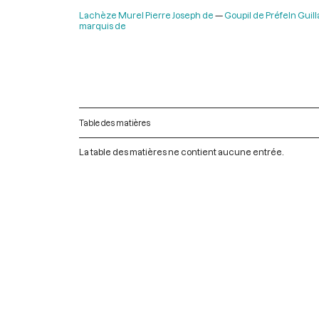
Lachèze Murel Pierre Joseph de
Goupil de Préfeln Guil
marquis de
Table des matières
La table des matières ne contient aucune entrée.