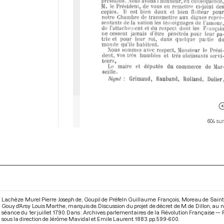
604 sur
Lachèze Murel Pierre Joseph de, Goupil de Préfeln Guillaume François, Moreau de Saint-M
Gouy d'Arsy Louis Marthe, marquis de. Discussion du projet de décret de M. de Dillon, au n
séance du 1er juillet 1790. Dans : Archives parlementaires de la Révolution Française — 
sous la direction de Jérôme Mavidal et Emile Laurent. 1883. pp. 599-600.