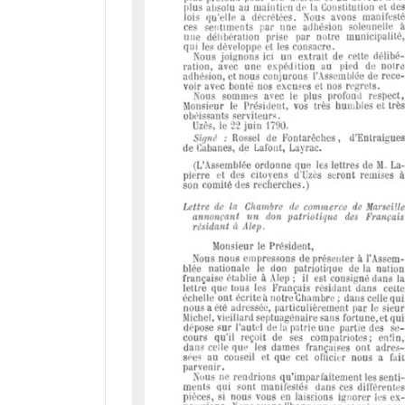
a
d
o
r