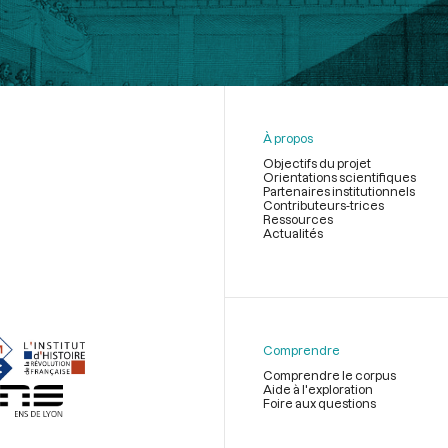
À propos
Objectifs du projet
Orientations scientifiques
Partenaires institutionnels
Contributeurs-trices
Ressources
Actualités
Menu
du
pied
de
Comprendre
page
Comprendre le corpus
Aide à l'exploration
Foire aux questions