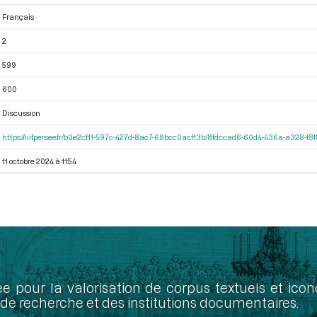
Français
2
599
600
Discussion
https://iiif.persee.fr/b0e2cf11-597c-427d-8ac7-68bcc0acf13b/8fdccad6-60d4-436a-a328-f
11 octobre 2024 à 11:54
ée pour la valorisation de corpus textuels et ic
de recherche et des institutions documentaires.