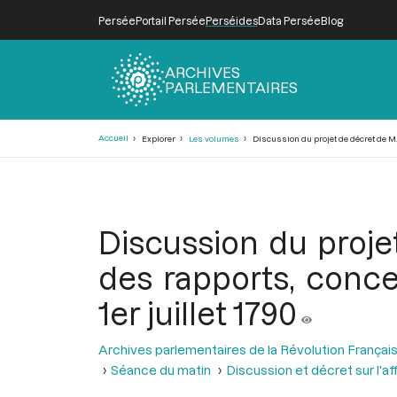
Persée
Portail Persée
Perséides
Data Persée
Blog
ARCHIVES
PARLEMENTAIRES
Fil
Accueil
Explorer
Les volumes
Discussion du projet de décret de M. 
d'Ariane
Discussion du proje
des rapports, conce
1er juillet 1790
Archives parlementaires de la Révolution Françai
Séance du matin
Discussion et décret sur l'a