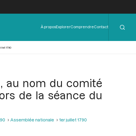
Rechercher
Menu
À propos
Explorer
Comprendre
Contact
de
l'en-
tête
llet 1790
on, au nom du comité
lors de la séance du
790
Assemblée nationale
1er juillet 1790