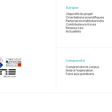
À propos
Objectifs du projet
Orientations scientifiques
Partenaires institutionnels
Contributeurs-trices
Ressources
Actualités
Menu
du
pied
de
Comprendre
page
Comprendre le corpus
Aide à l'exploration
Foire aux questions