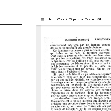
V
Tome XXIX - Du 29 juillet au 27 août 1791.
i
s
u
a
l
i
s
e
u
r
M
i
r
a
d
o
r