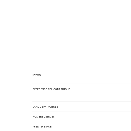
Infos
RÉFÉRENCE BIBLIOGRAPHIQUE
LANGUE PRINCIPALE
NOMBRE DE PAGES
PREMIÈRE PAGE