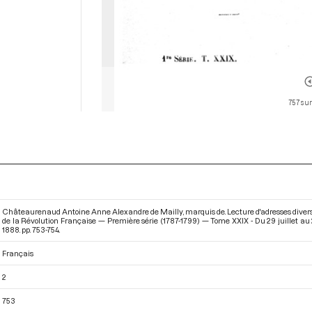
757 sur
Châteaurenaud Antoine Anne Alexandre de Mailly, marquis de. Lecture d'adresses diverses
de la Révolution Française — Première série (1787-1799) — Tome XXIX - Du 29 juillet au 
1888. pp. 753-754.
Français
2
753