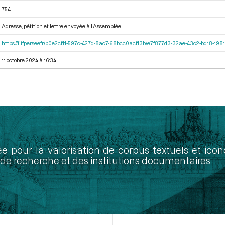
754
Adresse, pétition et lettre envoyée à l’Assemblée
https://iiif.persee.fr/b0e2cf11-597c-427d-8ac7-68bcc0acf13b/e7f877d3-32ae-43c2-bd18-19
11 octobre 2024 à 16:34
ée pour la valorisation de corpus textuels et ic
de recherche et des institutions documentaires.