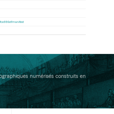
81fce886ef/manifest
onographiques numérisés construits en