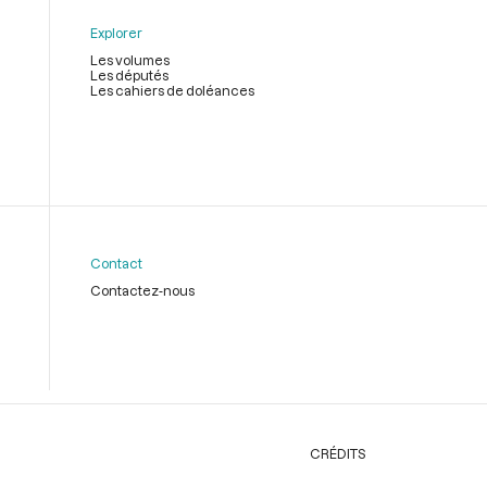
Explorer
Les volumes
Les députés
Les cahiers de doléances
Contact
Contactez-nous
CRÉDITS