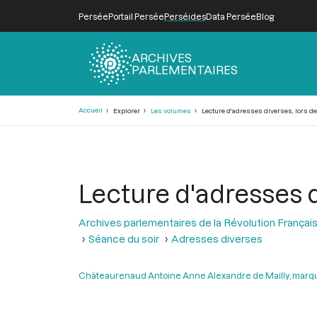
Persée
Portail Persée
Perséides
Data Persée
Blog
ARCHIVES
PARLEMENTAIRES
Fil
Accueil
Explorer
Les volumes
Lecture d'adresses diverses, lors de 
d'Ariane
Lecture d'adresses d
Archives parlementaires de la Révolution Françai
Séance du soir
Adresses diverses
Châteaurenaud Antoine Anne Alexandre de Mailly, marqu