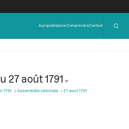
Rechercher
Menu
À propos
Explorer
Comprendre
Contact
de
l'en-
tête
u 27 août 1791
t 1791.
Assemblée nationale
27 aout 1791