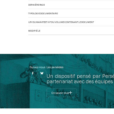
DERNIÈRE PAGE
TYPOLOGIE DOCUMENTAIRE
URI DU MANIFEST IIIF DU VOLUME CONTENANT LE DOCUMENT
MODIFIÉ LE
Suivez-nous
Les perséides
Un dispositif pensé par Pers
partenariat avec des équipes 
En savoir plus