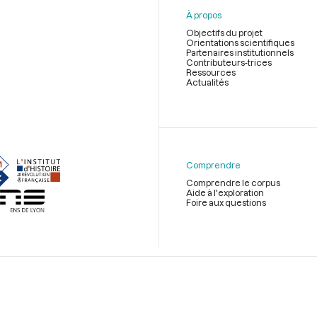
À propos
Objectifs du projet
Orientations scientifiques
Partenaires institutionnels
Contributeurs-trices
Ressources
Actualités
Menu
du
pied
de
Comprendre
page
Comprendre le corpus
Aide à l'exploration
Foire aux questions