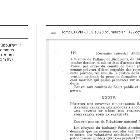
V
Tome LXXVIII - Du 8 au 20 brumaire an II (29 o
i
s
aubourg
u
 femmes
a
rie, en
e 1793)
l
i
s
e
u
r
M
i
r
a
d
o