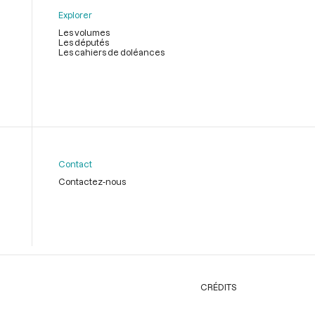
Explorer
Les volumes
Les députés
Les cahiers de doléances
Contact
Contactez-nous
CRÉDITS