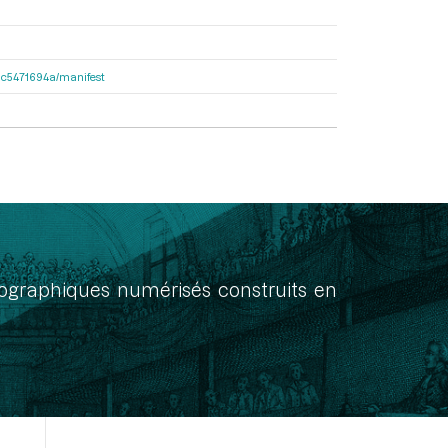
2dac5471694a/manifest
onographiques numérisés construits en