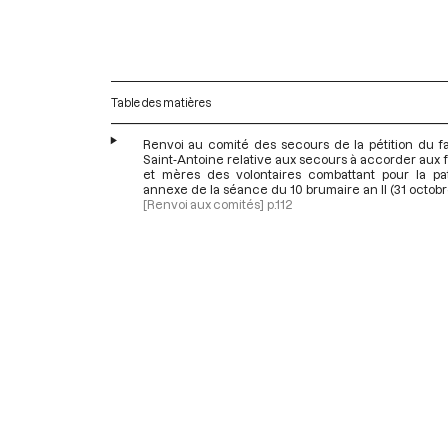
Table des matières
Renvoi au comité des secours de la pétition du f
Saint-Antoine relative aux secours à accorder aux
et mères des volontaires combattant pour la pat
annexe de la séance du 10 brumaire an II (31 octobr
[Renvoi aux comités]
p.112