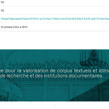
112
112
https://iiif.persee.fr/b0e2cf11-597c-427d-8ac7-68bcc0acf13b/3fc29820-5a05-4ed7-909d-
10 octobre 2024 à 18:13
ée pour la valorisation de corpus textuels et ic
de recherche et des institutions documentaires.