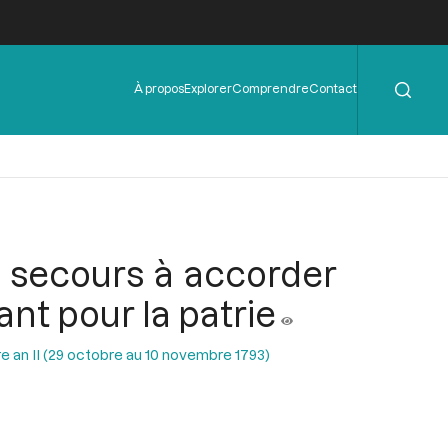
Rechercher
Menu
À propos
Explorer
Comprendre
Contact
de
l'en-
tête
x secours à accorder
t pour la patrie
e an II (29 octobre au 10 novembre 1793)