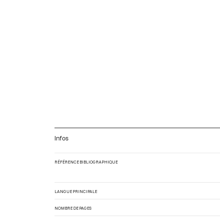
Infos
RÉFÉRENCE BIBLIOGRAPHIQUE
LANGUE PRINCIPALE
NOMBRE DE PAGES