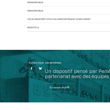
PREMIÈRE PAGE
DERNIÈRE PAGE
URI DU MANIFEST IIIF DU VOLUME CONTENANT LE DOCUMENT
MODIFIÉ LE
Suivez-nous
Les perséides
Un dispositif pensé par Pers
partenariat avec des équipes 
En savoir plus