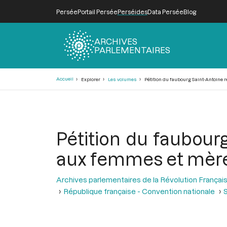
Persée
Portail Persée
Perséides
Data Persée
Blog
ARCHIVES
PARLEMENTAIRES
Fil
Accueil
Explorer
Les volumes
Pétition du faubourg Saint-Antoine 
d'Ariane
Pétition du faubour
aux femmes et mères
Archives parlementaires de la Révolution Françai
République française - Convention nationale
S