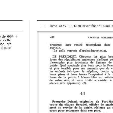
V
Tome LXXXVI - Du 13 au 30 ventôse an II (3 au 
i
s
) de 60
u
de cette
a
se, lors
4)
[Don
l
i
s
e
u
r
M
i
r
a
d
o