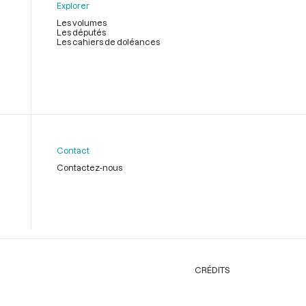
Explorer
Les volumes
Les députés
Les cahiers de doléances
Contact
Contactez-nous
CRÉDITS