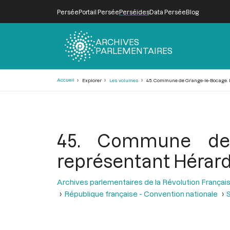
Persée
Portail Persée
Perséides
Data Persée
Blog
ARCHIVES
PARLEMENTAIRES
Fil
Accueil
Explorer
Les volumes
45. Commune de Grange-le-Bocage. Do
d'Ariane
45. Commune de 
représentant Hérard,
Archives parlementaires de la Révolution Françai
République française - Convention nationale
S