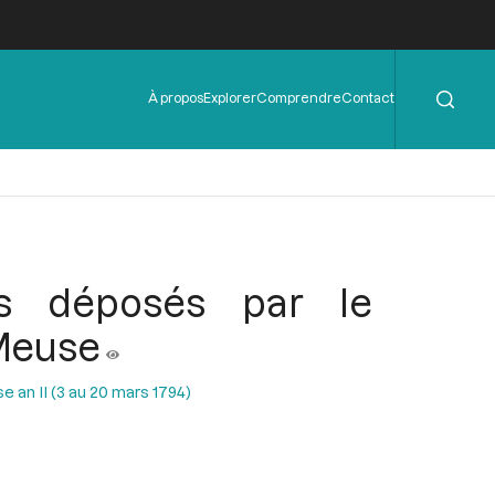
Rechercher
Menu
À propos
Explorer
Comprendre
Contact
de
l'en-
tête
s déposés par le
 Meuse
 an II (3 au 20 mars 1794)