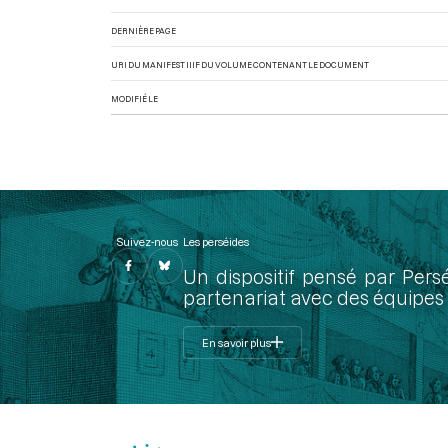
DERNIÈRE PAGE
URI DU MANIFEST IIIF DU VOLUME CONTENANT LE DOCUMENT
MODIFIÉ LE
Suivez-nous
Les perséides
Un dispositif pensé par Pers
partenariat avec des équipes 
En savoir plus