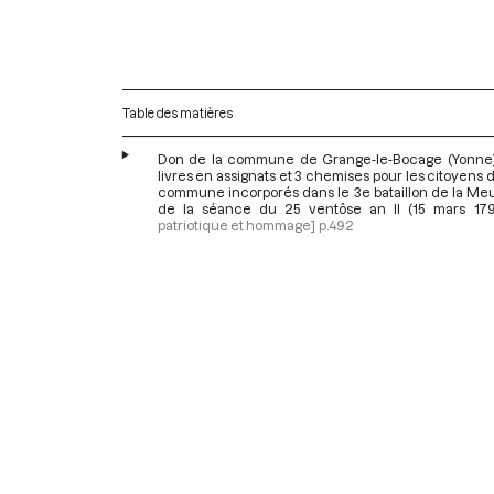
Table des matières
Don de la commune de Grange-le-Bocage (Yonne
livres en assignats et 3 chemises pour les citoyens 
commune incorporés dans le 3e bataillon de la Meu
de la séance du 25 ventôse an II (15 mars 179
patriotique et hommage]
p.492