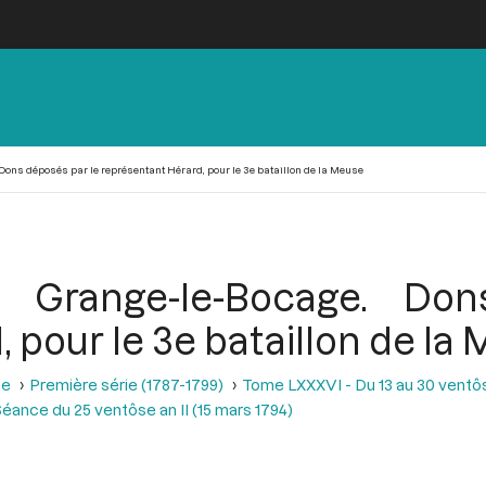
ns déposés par le représentant Hérard, pour le 3e bataillon de la Meuse
Grange-le-Bocage. Don
 pour le 3e bataillon de la
se
Première série (1787-1799)
Tome LXXXVI - Du 13 au 30 ventôse
éance du 25 ventôse an II (15 mars 1794)