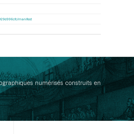
a1929d996cfc/manifest
onographiques numérisés construits en