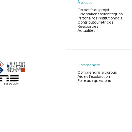
À propos
Objectifs du projet
Orientations scientifiques
Partenaires institutionnels
Contributeurs-trices
Ressources
Actualités
Menu
du
pied
de
Comprendre
page
Comprendre le corpus
Aide à l'exploration
Foire aux questions