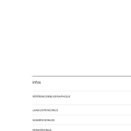
Infos
RÉFÉRENCE BIBLIOGRAPHIQUE
LANGUE PRINCIPALE
NOMBRE DE PAGES
PREMIÈRE PAGE