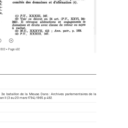
 803
• Page 492
 3e bataillon de la Meuse. Dans : Archives parlementaires de la
an II (3 au 20 mars 1794)
. 1965. p. 492.