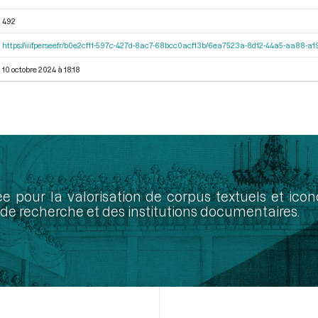
492
https://iiif.persee.fr/b0e2cf11-597c-427d-8ac7-68bcc0acf13b/6ea7523a-8d12-44a5-aa88-
10 octobre 2024 à 18:18
ée pour la valorisation de corpus textuels et ic
de recherche et des institutions documentaires.