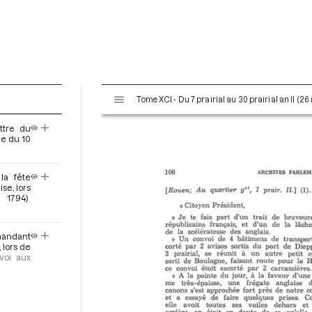
V
Tome XCI - Du 7 prairial au 30 prairial an II (26
i
s
ttre du
u
ce du 10
a
l
la fête
i
se, lors
s
 1794)
e
u
r
mandant
 lors de
M
voi aux
i
r
a
d