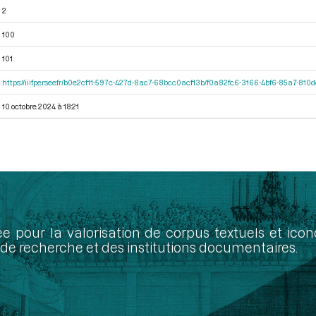
2
100
101
https://iiif.persee.fr/b0e2cf11-597c-427d-8ac7-68bcc0acf13b/f0a82fc6-3166-4bf6-85a7-81
10 octobre 2024 à 18:21
ée pour la valorisation de corpus textuels et ic
de recherche et des institutions documentaires.