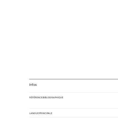
Infos
RÉFÉRENCE BIBLIOGRAPHIQUE
LANGUE PRINCIPALE