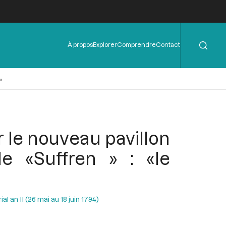
Rechercher
Menu
À propos
Explorer
Comprendre
Contact
de
l'en-
tête
»
r le nouveau pavillon
e «Suffren » : «le
al an II (26 mai au 18 juin 1794)