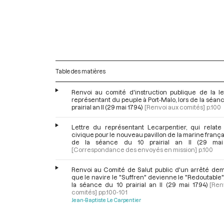
Table des matières
Renvoi au comité d'instruction publique de la le
représentant du peuple à Port-Malo, lors de la séan
prairial an II (29 mai 1794)
[Renvoi aux comités]
p.100
Lettre du représentant Lecarpentier, qui relate 
civique pour le nouveau pavillon de la marine françai
de la séance du 10 prairial an II (29 mai
[Correspondance des envoyés en mission]
p.100
Renvoi au Comité de Salut public d'un arrêté de
que le navire le "Suffren" devienne le "Redoutable",
la séance du 10 prairial an II (29 mai 1794)
[Ren
comités]
pp.100-101
Jean-Baptiste Le Carpentier