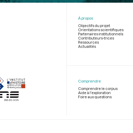
À propos
Objectifs du projet
Orientations scientifiques
Partenaires institutionnels
Contributeurs-trices
Ressources
Actualités
Menu
du
pied
de
Comprendre
page
Comprendre le corpus
Aide à l'exploration
Foire aux questions