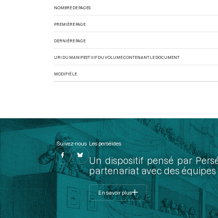
NOMBRE DE PAGES
PREMIÈRE PAGE
DERNIÈRE PAGE
URI DU MANIFEST IIIF DU VOLUME CONTENANT LE DOCUMENT
MODIFIÉ LE
Suivez-nous
Les perséides
Un dispositif pensé par Pers
partenariat avec des équipes 
En savoir plus