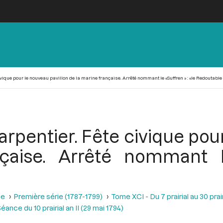
vique pour le nouveau pavillon de la marine française. Arrêté nommant le «Suffren » : «le Redoutable 
rpentier. Fête civique pou
çaise. Arrêté nommant l
se
Première série (1787-1799)
Tome XCI - Du 7 prairial au 30 prairi
éance du 10 prairial an II (29 mai 1794)