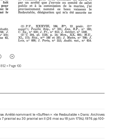
 852
• Page 100
se. Arrêté nommant le «Suffren » : «le Redoutable ». Dans : Archives
 prairial au 30 prairial an II (26 mai au 18 juin 1794)
. 1976. pp. 100-