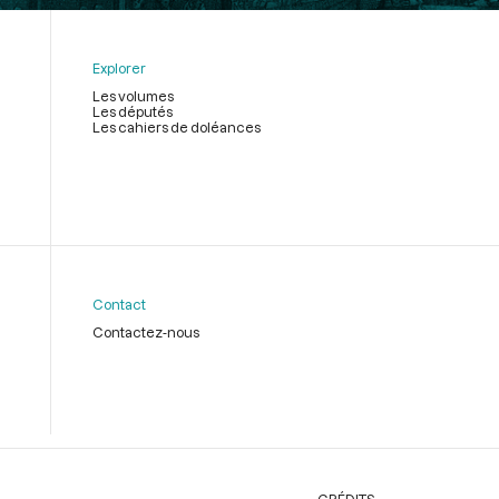
Explorer
Les volumes
Les députés
Les cahiers de doléances
Contact
Contactez-nous
CRÉDITS