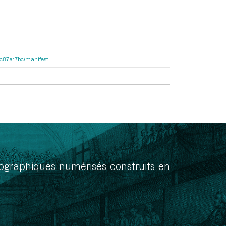
0dc87a17bc/manifest
onographiques numérisés construits en