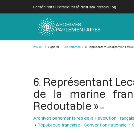
Persée
Portail Persée
Perséides
Data Persée
Blog
ARCHIVES
PARLEMENTAIRES
Fil
Accueil
Explorer
Les volumes
6. Représentant Lecarpentier. Fête ci
d'Ariane
6. Représentant Leca
de la marine fran
Redoutable »
Archives parlementaires de la Révolution Françai
République française - Convention nationale
S