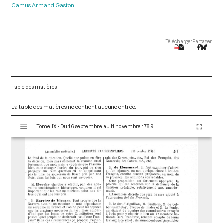
Camus Armand Gaston
Télécharger
Partager
Table des matières
La table des matières ne contient aucune entrée.
V
Tome IX - Du 16 septembre au 11 novembre 1789
i
s
u
a
l
i
s
e
u
r