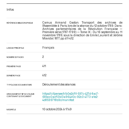
Infos
Camus Armand Gaston. Transport des archives de
RÉFÉRENCE BIBLIOGRAPHIQUE
l'Assemblée à Paris, lors de la séance du 12 octobre 1789. Dans :
Archives parlementaires de la Révolution Française —
Première série (1787-1799) — Tome IX - Du 16 septembre au 11
novembre 1789
, sous la direction de Emile Laurent et Jérôme
Mavidal. 1877. pp. 411-412.
Français
LANGUE PRINCIPALE
2
NOMBRE DE PAGES
411
PREMIÈRE PAGE
412
DERNIÈRE PAGE
Déroulement des séances
TYPOLOGIE DOCUMENTAIRE
https://iiif.persee.fr/b0e2cf11-597c-427d-8ac7-
URI DU MANIFEST IIIF DU VOLUME
CONTENANT LE DOCUMENT
68bcc0acf13b/3a964d0c-92c0-4773-a1e2-
4d8599718b9c/manifest
10 octobre 2024 à 17:49
MODIFIÉ LE