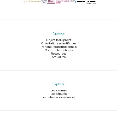
Menu
du
pied
À propos
de
page
Objectifs du projet
Orientations scientifiques
Partenaires institutionnels
Contributeurs-trices
Ressources
Actualités
Explorer
Les volumes
Les députés
Les cahiers de doléances