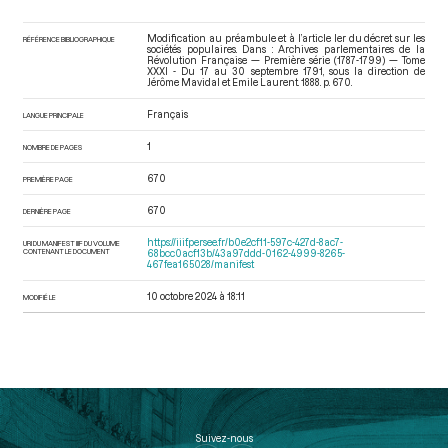
Modification au préambule et à l’article ler du décret sur les
RÉFÉRENCE BIBLIOGRAPHIQUE
sociétés populaires. Dans : Archives parlementaires de la
Révolution Française — Première série (1787-1799) — Tome
XXXI - Du 17 au 30 septembre 1791
, sous la direction de
Jérôme Mavidal et Emile Laurent. 1888. p. 670.
Français
LANGUE PRINCIPALE
1
NOMBRE DE PAGES
670
PREMIÈRE PAGE
670
DERNIÈRE PAGE
https://iiif.persee.fr/b0e2cf11-597c-427d-8ac7-
URI DU MANIFEST IIIF DU VOLUME
CONTENANT LE DOCUMENT
68bcc0acf13b/43a97ddd-0162-4999-8265-
467fea165028/manifest
10 octobre 2024 à 18:11
MODIFIÉ LE
Suivez-nous