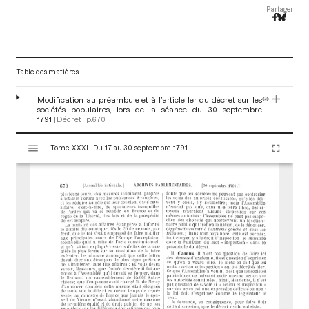
Partager
Table des matières
Modification au préambule et à l’article ler du décret sur les
sociétés populaires, lors de la séance du 30 septembre
1791
[Décret]
p.670
V
Tome XXXI - Du 17 au 30 septembre 1791
i
s
u
a
l
i
s
e
u
r
M
i