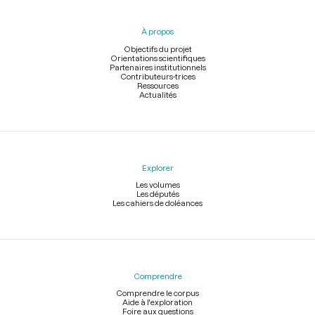
du
pied
À propos
de
page
Objectifs du projet
Orientations scientifiques
Partenaires institutionnels
Contributeurs-trices
Ressources
Actualités
Explorer
Les volumes
Les députés
Les cahiers de doléances
Comprendre
Comprendre le corpus
Aide à l'exploration
Foire aux questions