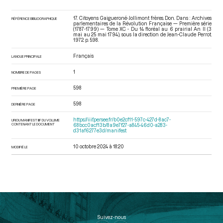
17. Citoyens Gaigueroné-Jollimont frères. Don. Dans : Archives
RÉFÉRENCE BIBLIOGRAPHIQUE
parlementaires de la Révolution Française — Première série
(1787-1799) — Tome XC - Du 14 floréal au 6 prairial An II (3
mai au 25 mai 1794)
, sous la direction de Jean-Claude Perrot.
1972. p. 598.
Français
LANGUE PRINCIPALE
1
NOMBRE DE PAGES
598
PREMIÈRE PAGE
598
DERNIÈRE PAGE
https://iiif.persee.fr/b0e2cf11-597c-427d-8ac7-
URI DU MANIFEST IIIF DU VOLUME
CONTENANT LE DOCUMENT
68bcc0acf13b/8a9e7f27-a845-46d0-a283-
d31af6277e3d/manifest
10 octobre 2024 à 18:20
MODIFIÉ LE
Suivez-nous