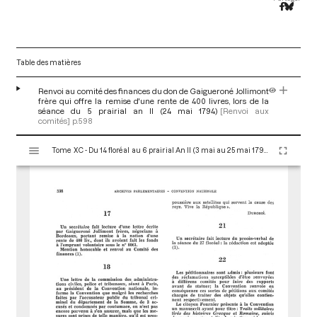
Table des matières
Renvoi au comité des finances du don de Gaigueroné Jollimont
frère qui offre la remise d'une rente de 400 livres, lors de la
séance du 5 prairial an II (24 mai 1794)
[Renvoi aux
comités]
p.598
V
Tome XC - Du 14 floréal au 6 prairial An II (3 mai au 25 mai 1794)
i
s
u
a
l
i
s
e
u
r
M
i
r