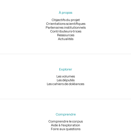
du
pied
À propos
de
page
Objectifs du projet
Orientations scientifiques
Partenaires institutionnels
Contributeurs-trices
Ressources
Actualités
Explorer
Les volumes
Les députés
Les cahiers de doléances
Comprendre
Comprendre le corpus
Aide à l'exploration
Foire aux questions