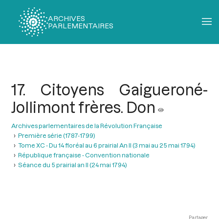
ARCHIVES
PARLEMENTAIRES
Fil
d'Ariane
17. Citoyens Gaigueroné-
Jollimont frères. Don
Archives parlementaires de la Révolution Française
Première série (1787-1799)
Tome XC - Du 14 floréal au 6 prairial An II (3 mai au 25 mai 1794)
République française - Convention nationale
Séance du 5 prairial an II (24 mai 1794)
Partager