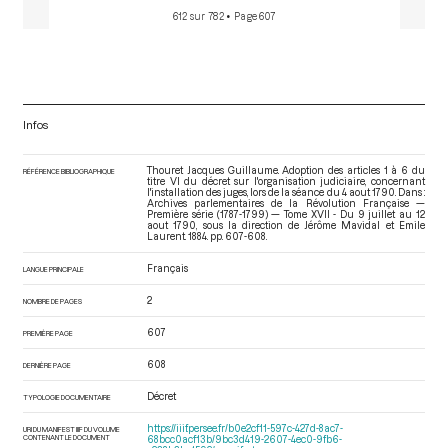
612 sur 782
• Page 607
Infos
Thouret Jacques Guillaume. Adoption des articles 1 à 6 du
RÉFÉRENCE BIBLIOGRAPHIQUE
titre VI du décret sur l'organisation judiciaire, concernant
l'installation des juges, lors de la séance du 4 aout 1790. Dans :
Archives parlementaires de la Révolution Française —
Première série (1787-1799) — Tome XVII - Du 9 juillet au 12
aout 1790
, sous la direction de Jérôme Mavidal et Emile
Laurent. 1884. pp. 607-608.
Français
LANGUE PRINCIPALE
2
NOMBRE DE PAGES
607
PREMIÈRE PAGE
608
DERNIÈRE PAGE
Décret
TYPOLOGIE DOCUMENTAIRE
https://iiif.persee.fr/b0e2cf11-597c-427d-8ac7-
URI DU MANIFEST IIIF DU VOLUME
CONTENANT LE DOCUMENT
68bcc0acf13b/9bc3d419-2607-4ec0-9fb6-