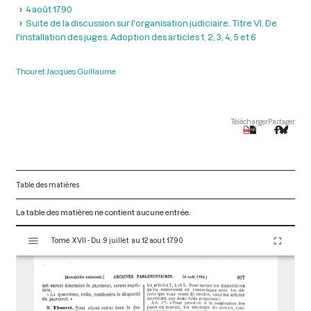
4 août 1790
Suite de la discussion sur l'organisation judiciaire. Titre VI. De
l'installation des juges. Adoption des articles 1, 2, 3, 4, 5 et 6
Thouret Jacques Guillaume
Télécharger
Partager
Table des matières
La table des matières ne contient aucune entrée.
V
Tome XVII - Du 9 juillet au 12 aout 1790
i
s
u
a
l