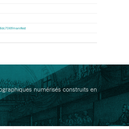
4f6dc706f/manifest
onographiques numérisés construits en