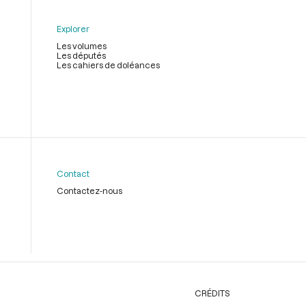
Explorer
Les volumes
Les députés
Les cahiers de doléances
Contact
Contactez-nous
CRÉDITS