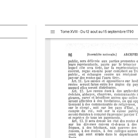
V
Tome XVIII - Du 12 aout au 15 septembre 1790
i
s
u
a
l
i
s
e
u
r
M
i
r
a
d
o