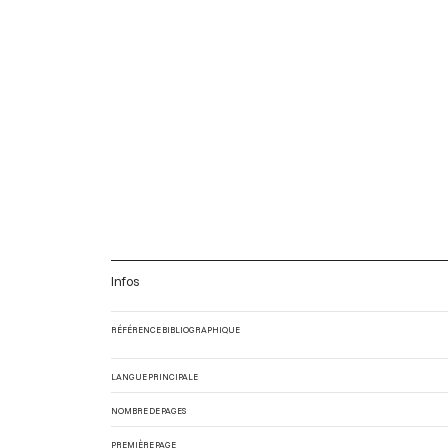
Infos
RÉFÉRENCE BIBLIOGRAPHIQUE
LANGUE PRINCIPALE
NOMBRE DE PAGES
PREMIÈRE PAGE