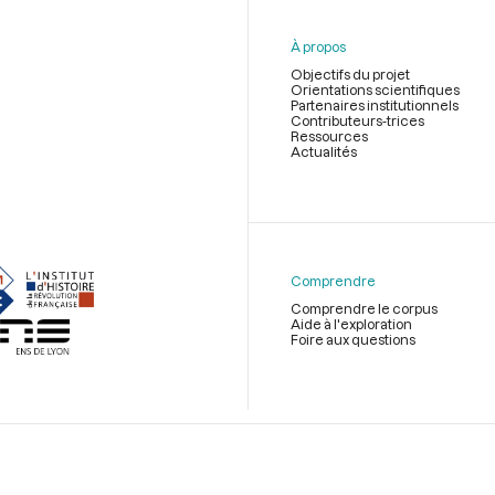
À propos
Objectifs du projet
Orientations scientifiques
Partenaires institutionnels
Contributeurs-trices
Ressources
Actualités
Menu
du
pied
de
Comprendre
page
Comprendre le corpus
Aide à l'exploration
Foire aux questions