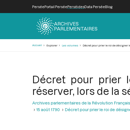
Persée
Portail Persée
Perséides
Data Persée
Blog
ARCHIVES
PARLEMENTAIRES
Fil
Accueil
Explorer
Les volumes
Décret pour prier le roi de désigner l
d'Ariane
Décret pour prier 
réserver, lors de la 
Archives parlementaires de la Révolution Françai
15 août 1790
Décret pour prier le roi de désign