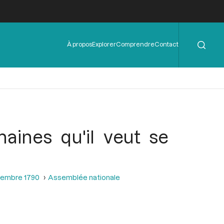
Rechercher
Menu
À propos
Explorer
Comprendre
Contact
de
l'en-
tête
aines qu'il veut se
ptembre 1790
Assemblée nationale