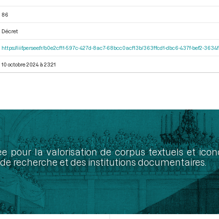
86
Décret
https://iiif.persee.fr/b0e2cf11-597c-427d-8ac7-68bcc0acf13b/363ffcd1-dbc6-437f-bef2-363
10 octobre 2024 à 23:21
ée pour la valorisation de corpus textuels et ic
de recherche et des institutions documentaires.