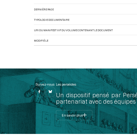
DERNIÈRE PAGE
TYPOLOGIE DOCUMENTAIRE
URI DU MANIFEST IIIF DU VOLUME CONTENANT LE DOCUMENT
MODIFIÉ LE
Suivez-nous
Les perséides
Un dispositif pensé par Pers
partenariat avec des équipes 
En savoir plus