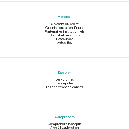
Menu
du
pied
À propos
de
page
Objectifs du projet
Orientations scientifiques
Partenaires institutionnels
Contributeurs-trices
Ressources
Actualités
Explorer
Les volumes
Les députés
Les cahiers de doléances
Comprendre
Comprendre le corpus
Aide à l'exploration