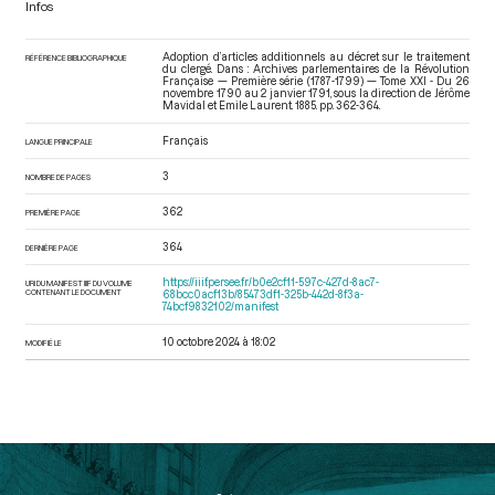
Infos
Adoption d’articles additionnels au décret sur le traitement
RÉFÉRENCE BIBLIOGRAPHIQUE
du clergé. Dans : Archives parlementaires de la Révolution
Française — Première série (1787-1799) — Tome XXI - Du 26
novembre 1790 au 2 janvier 1791
, sous la direction de Jérôme
Mavidal et Emile Laurent. 1885. pp. 362-364.
Français
LANGUE PRINCIPALE
3
NOMBRE DE PAGES
362
PREMIÈRE PAGE
364
DERNIÈRE PAGE
https://iiif.persee.fr/b0e2cf11-597c-427d-8ac7-
URI DU MANIFEST IIIF DU VOLUME
CONTENANT LE DOCUMENT
68bcc0acf13b/85473df1-325b-442d-8f3a-
74bcf9832102/manifest
10 octobre 2024 à 18:02
MODIFIÉ LE