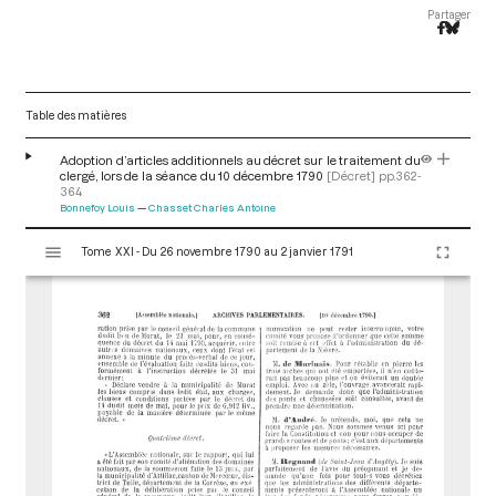
Partager
Table des matières
Adoption d’articles additionnels au décret sur le traitement du
clergé, lors de la séance du 10 décembre 1790
[Décret]
pp.362-
364
Bonnefoy Louis
Chasset Charles Antoine
V
Tome XXI - Du 26 novembre 1790 au 2 janvier 1791
i
s
u
a
l
i
s
e
u
r
M
i