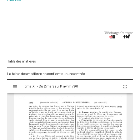
Télécharger
Partager
Table des matières
La table des matières ne contient aucune entrée.
V
Tome XII - Du 2 mars au 14 avril 1790
i
s
u
a
l
i
s
e
u