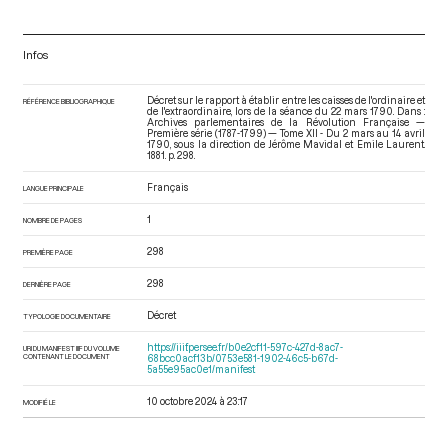
Infos
Décret sur le rapport à établir entre les caisses de l'ordinaire et
RÉFÉRENCE BIBLIOGRAPHIQUE
de l'extraordinaire, lors de la séance du 22 mars 1790. Dans :
Archives parlementaires de la Révolution Française —
Première série (1787-1799) — Tome XII - Du 2 mars au 14 avril
1790
, sous la direction de Jérôme Mavidal et Emile Laurent.
1881. p. 298.
Français
LANGUE PRINCIPALE
1
NOMBRE DE PAGES
298
PREMIÈRE PAGE
298
DERNIÈRE PAGE
Décret
TYPOLOGIE DOCUMENTAIRE
https://iiif.persee.fr/b0e2cf11-597c-427d-8ac7-
URI DU MANIFEST IIIF DU VOLUME
CONTENANT LE DOCUMENT
68bcc0acf13b/0753e581-1902-46c5-b67d-
5a55e95ac0e1/manifest
10 octobre 2024 à 23:17
MODIFIÉ LE