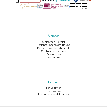
Menu
du
pied
À propos
de
page
Objectifs du projet
Orientations scientifiques
Partenaires institutionnels
Contributeurs-trices
Ressources
Actualités
Explorer
Les volumes
Les députés
Les cahiers de doléances