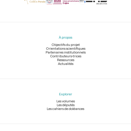
Menu
du
pied
À propos
de
page
Objectifs du projet
Orientations scientifiques
Partenaires institutionnels
Contributeurs-trices
Ressources
Actualités
Explorer
Les volumes
Les députés
Les cahiers de doléances