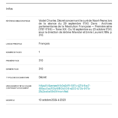
Infos
Voidel Charles. Décret concernant le curé de Noort-Pesne, lors
RÉFÉRENCE BIBLIOGRAPHIQUE
de la séance du 29 septembre 1790. Dans : Archives
parlementaires de la Révolution Française — Première série
(1787-1799) — Tome XIX - Du 16 septembre au 23 octobre 1790
,
sous la direction de Jérôme Mavidal et Emile Laurent. 1884. p.
310.
Français
LANGUE PRINCIPALE
1
NOMBRE DE PAGES
310
PREMIÈRE PAGE
310
DERNIÈRE PAGE
Décret
TYPOLOGIE DOCUMENTAIRE
https://iiif.persee.fr/b0e2cf11-597c-427d-8ac7-
URI DU MANIFEST IIIF DU VOLUME
CONTENANT LE DOCUMENT
68bcc0acf13b/6f80b006-e203-473b-917b-
25c2aaba59d9/manifest
10 octobre 2024 à 23:23
MODIFIÉ LE