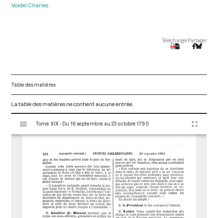
Voidel Charles
Télécharger
Partager
Table des matières
La table des matières ne contient aucune entrée.
V
Tome XIX - Du 16 septembre au 23 octobre 1790
i
s
u
a
l
i
s
e
u
r