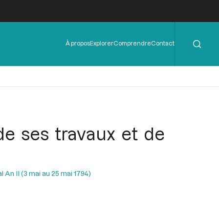
Rechercher
Menu
À propos
Explorer
Comprendre
Contact
de
l'en-
tête
e ses travaux et de
l An II (3 mai au 25 mai 1794)