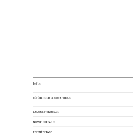
Infos
RÉFÉRENCE BIBLIOGRAPHIQUE
LANGUE PRINCIPALE
NOMBRE DE PAGES
PREMIÈRE PAGE