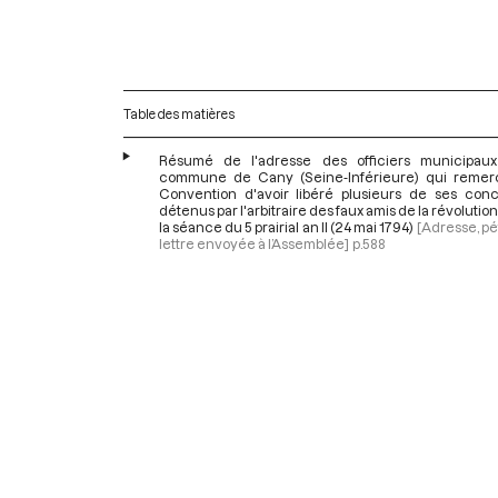
Table des matières
Résumé de l'adresse des officiers municipau
commune de Cany (Seine-Inférieure) qui remerc
Convention d'avoir libéré plusieurs de ses conc
détenus par l'arbitraire des faux amis de la révolution,
la séance du 5 prairial an II (24 mai 1794)
[Adresse, pét
lettre envoyée à l’Assemblée]
p.588