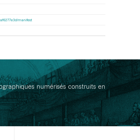
31af6277e3d/manifest
onographiques numérisés construits en