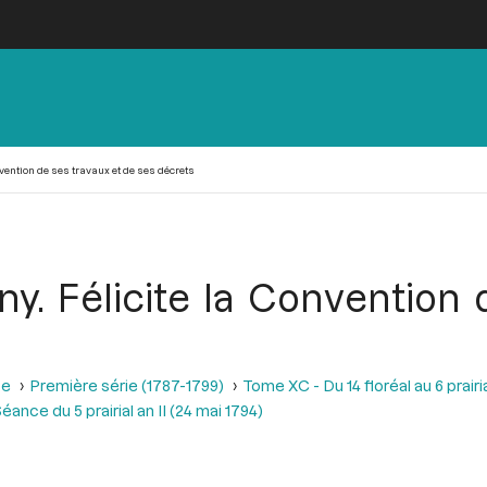
ention de ses travaux et de ses décrets
. Félicite la Convention d
se
Première série (1787-1799)
Tome XC - Du 14 floréal au 6 prairia
éance du 5 prairial an II (24 mai 1794)