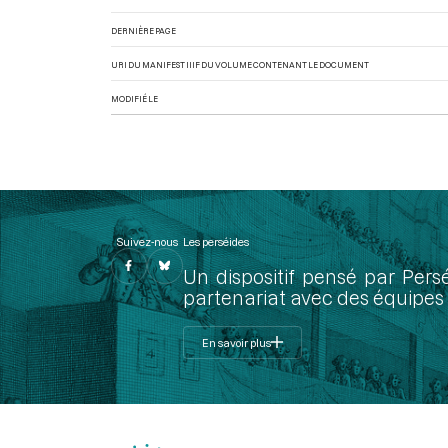
DERNIÈRE PAGE
URI DU MANIFEST IIIF DU VOLUME CONTENANT LE DOCUMENT
MODIFIÉ LE
Suivez-nous
Les perséides
Un dispositif pensé par Pers
partenariat avec des équipes 
En savoir plus