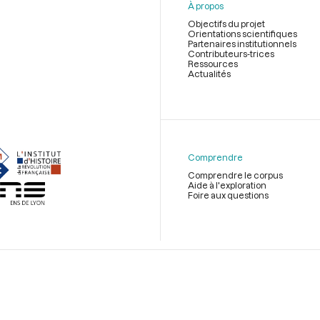
À propos
Objectifs du projet
Orientations scientifiques
Partenaires institutionnels
Contributeurs-trices
Ressources
Actualités
Menu
du
pied
de
Comprendre
page
Comprendre le corpus
Aide à l'exploration
Foire aux questions