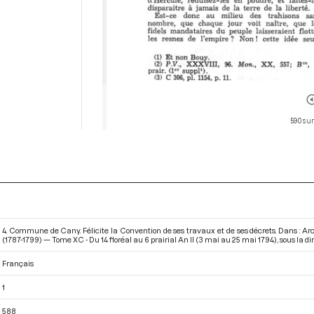
590 sur
4. Commune de Cany. Félicite la Convention de ses travaux et de ses décrets. Dans : A
(1787-1799) — Tome XC - Du 14 floréal au 6 prairial An II (3 mai au 25 mai 1794)
, sous la d
Français
1
588