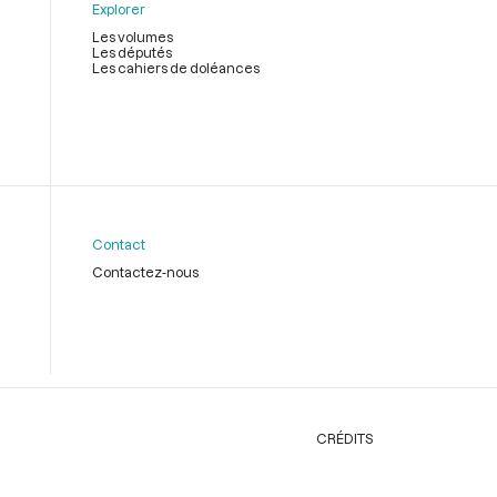
Explorer
Les volumes
Les députés
Les cahiers de doléances
Contact
Contactez-nous
CRÉDITS