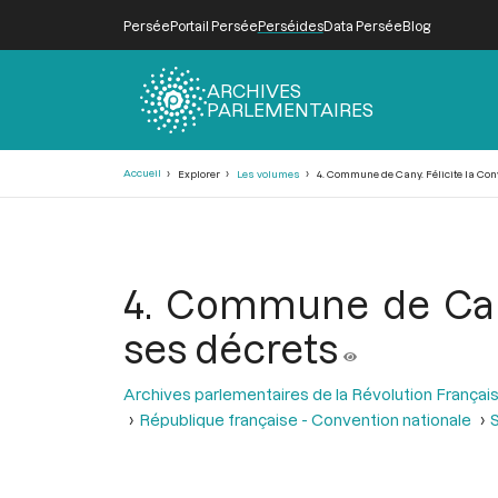
Persée
Portail Persée
Perséides
Data Persée
Blog
ARCHIVES
PARLEMENTAIRES
Fil
Accueil
Explorer
Les volumes
4. Commune de Cany. Félicite la Conv
d'Ariane
4. Commune de Cany
ses décrets
Archives parlementaires de la Révolution Françai
République française - Convention nationale
S