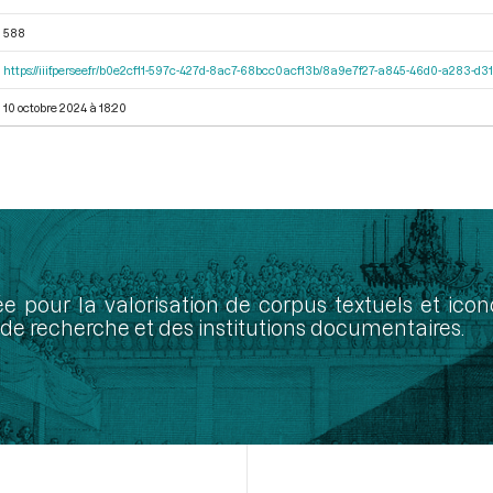
588
https://iiif.persee.fr/b0e2cf11-597c-427d-8ac7-68bcc0acf13b/8a9e7f27-a845-46d0-a283-d
10 octobre 2024 à 18:20
ée pour la valorisation de corpus textuels et ic
de recherche et des institutions documentaires.