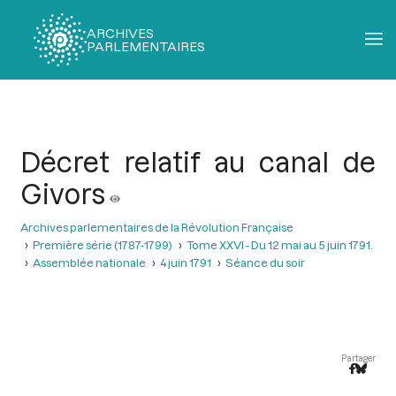
ARCHIVES
PARLEMENTAIRES
Fil
d'Ariane
Décret relatif au canal de
Givors
Archives parlementaires de la Révolution Française
Première série (1787-1799)
Tome XXVI - Du 12 mai au 5 juin 1791.
Assemblée nationale
4 juin 1791
Séance du soir
Partager