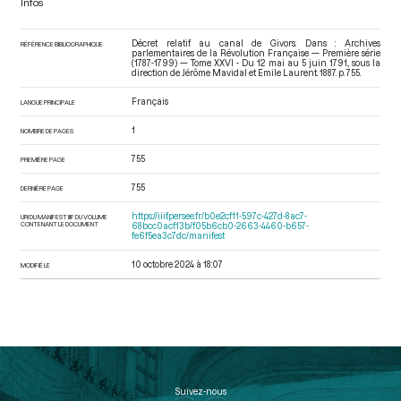
Infos
Décret relatif au canal de Givors. Dans : Archives
RÉFÉRENCE BIBLIOGRAPHIQUE
parlementaires de la Révolution Française — Première série
(1787-1799) — Tome XXVI - Du 12 mai au 5 juin 1791.
, sous la
direction de Jérôme Mavidal et Emile Laurent. 1887. p. 755.
Français
LANGUE PRINCIPALE
1
NOMBRE DE PAGES
755
PREMIÈRE PAGE
755
DERNIÈRE PAGE
https://iiif.persee.fr/b0e2cf11-597c-427d-8ac7-
URI DU MANIFEST IIIF DU VOLUME
CONTENANT LE DOCUMENT
68bcc0acf13b/f05b6cb0-2663-4460-b657-
fe6f5ea3c7dc/manifest
10 octobre 2024 à 18:07
MODIFIÉ LE
Suivez-nous