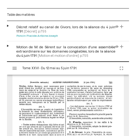
Table des matières
Décret relatif au canal de Givors, lors de la séance du 4 juin
1791
[Décret]
p.755
Poncin Placide Antoine Joseph
Motion de M. de Sérent sur la convocation d'une assemblée
extraordinaire sur les domaines congéables, lors de la séance
du 4 juin 1791
[Motion et motion d'ordre]
p.755
V
Tome XXVI - Du 12 mai au 5 juin 1791.
i
s
u
a
l
i
s
e
u
r
M
i