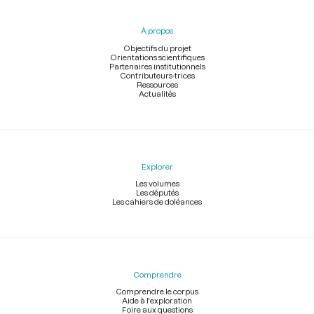
du
pied
À propos
de
page
Objectifs du projet
Orientations scientifiques
Partenaires institutionnels
Contributeurs-trices
Ressources
Actualités
Explorer
Les volumes
Les députés
Les cahiers de doléances
Comprendre
Comprendre le corpus
Aide à l'exploration
Foire aux questions