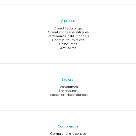
Menu
du
pied
À propos
de
page
Objectifs du projet
Orientations scientifiques
Partenaires institutionnels
Contributeurs-trices
Ressources
Actualités
Explorer
Les volumes
Les députés
Les cahiers de doléances
Comprendre
Comprendre le corpus