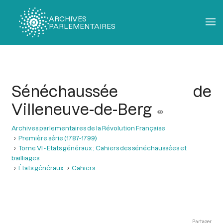
ARCHIVES
PARLEMENTAIRES
Fil
d'Ariane
Sénéchaussée de
Villeneuve-de-Berg
Archives parlementaires de la Révolution Française
Première série (1787-1799)
Tome VI - Etats généraux ; Cahiers des sénéchaussées et
bailliages
États généraux
Cahiers
Partager