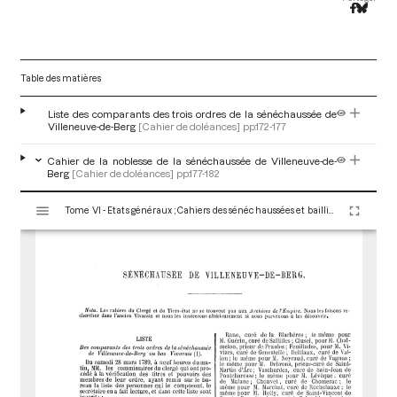
Table des matières
Liste des comparants des trois ordres de la sénéchaussée de
Villeneuve-de-Berg
[Cahier de doléances]
pp.172-177
Cahier de la noblesse de la sénéchaussée de Villeneuve-de-
Berg
[Cahier de doléances]
pp.177-182
V
Tome VI - Etats généraux ; Cahiers des sénéchaussées et bailliages
i
s
u
a
l
i
s
e
u
r
M