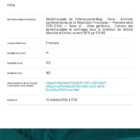
Infos
Sénéchaussée de Villeneuve-de-Berg . Dans : Archives
RÉFÉRENCE BIBLIOGRAPHIQUE
parlementaires de la Révolution Française — Première série
(1787-1799) — Tome VI - Etats généraux ; Cahiers des
sénéchaussées et bailliages
, sous la direction de Jérôme
Mavidal et Emile Laurent. 1879. pp. 172-182.
Français
LANGUE PRINCIPALE
11
NOMBRE DE PAGES
172
PREMIÈRE PAGE
182
DERNIÈRE PAGE
https://iiif.persee.fr/b0e2cf11-597c-427d-8ac7-
URI DU MANIFEST IIIF DU VOLUME
CONTENANT LE DOCUMENT
68bcc0acf13b/d4c291b0-e5ec-4cd3-a804-
8cc7e6c43fb3/manifest
10 octobre 2024 à 17:23
MODIFIÉ LE