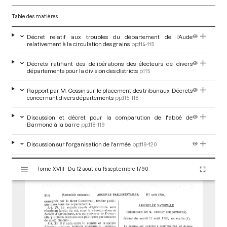
Table des matières
Décret relatif aux troubles du département de l'Aude
relativement à la circulation des grains
pp.114-115
Décrets ratifiant des délibérations des électeurs de divers
départements pour la division des districts
p.115
Rapport par M. Gossin sur le placement des tribunaux. Décrets
concernant divers départements
pp.115-118
Discussion et décret pour la comparution de l'abbé de
Barmond à la barre
pp.118-119
Discussion sur l'organisation de l'armée
pp.119-120
V
Mémoire de M. Necker concernant le décret sur les
Tome XVIII - Du 12 aout au 15 septembre 1790
i
pensions
pp.120-123
s
u
a
l
i