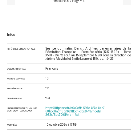
119 sur 809
• Page 114
Infos
Séance du matin. Dans : Archives parlementaires de la
RÉFÉRENCE BIBLIOGRAPHIQUE
Révolution Française — Première série (1787-1799) — Tome
XVIII - Du 12 aout au 15 septembre 1790
, sous la direction de
Jérôme Mavidal et Emile Laurent. 1884. pp. 114-123.
Français
LANGUE PRINCIPALE
10
NOMBRE DE PAGES
114
PREMIÈRE PAGE
123
DERNIÈRE PAGE
https://iiif.persee.fr/b0e2cf11-597c-427d-8ac7-
URI DU MANIFEST IIIF DU VOLUME
CONTENANT LE DOCUMENT
68bcc0acf13b/363ffcd1-dbc6-437f-bef2-
3634f6dc706f/manifest
10 octobre 2024 à 17:59
MODIFIÉ LE