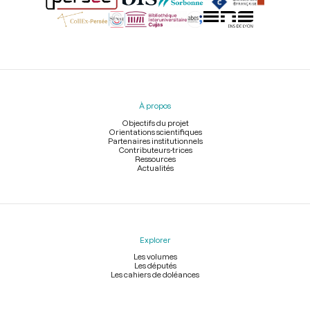
Menu
du
pied
À propos
de
page
Objectifs du projet
Orientations scientifiques
Partenaires institutionnels
Contributeurs-trices
Ressources
Actualités
Explorer
Les volumes
Les députés
Les cahiers de doléances