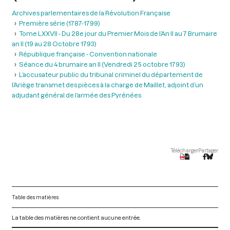
Archives parlementaires de la Révolution Française
Première série (1787-1799)
Tome LXXVII - Du 28e jour du Premier Mois de l’An II au 7 Brumaire
an II (19 au 28 Octobre 1793)
République française - Convention nationale
Séance du 4 brumaire an II (Vendredi 25 octobre 1793)
L’accusateur public du tribunal criminel du département de
l’Ariège transmet des pièces à la charge de Maillet, adjoint d’un
adjudant général de l’armée des Pyrénées
Télécharger
Partager
Table des matières
La table des matières ne contient aucune entrée.