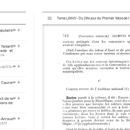
V
Tome LXXVII - Du 28e jour du Premier Mois de l’
i
s
opulaire
u
a
l
 faisant
nade et
i
514
s
e
n
pp.514-
u
r
M
a Caune
i
r
ct de la
a
soins de
d
o
r
r-Arroux
p.517