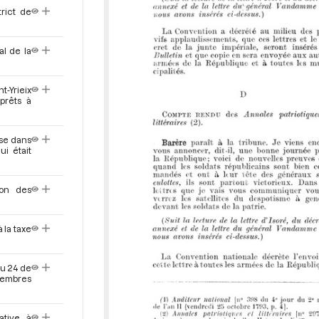
rict de
al de la
-Yrieix
prêts à
use dans
i était
ion des
 la taxe
du 24 de
membres
ative à