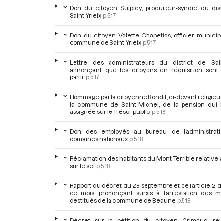
Don du citoyen Sulpicy, procureur-syndic du dist
Saint-Yrieix
p.517
Don du citoyen Valette-Chapetias, officier municip
commune de Saint-Yrieix
p.517
Lettre des administrateurs du district de Saint
annonçant que les citoyens en réquisition sont 
partir
p.517
Hommage par la citoyenne Bondit, ci-devant religie
la commune de Saint-Michel, de la pension qui lu
assignée sur le Trésor public
p.518
Don des employés au bureau de l’administrat
domaines nationaux
p.518
Réclamation des habitants du Mont-Terrible relative à
sur le sel
p.518
Rapport du décret du 28 septembre et de l’article 2 
ce mois, prononçant sursis à l’arrestation des 
destitués de la commune de Beaune
p.518
Décret sur la pétition du citoyen Grimaud, rel