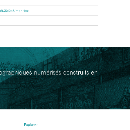
4fef445d0c3/manifest
onographiques numérisés construits en
Explorer