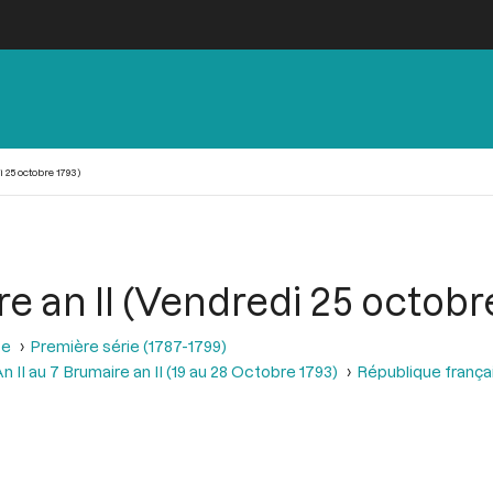
 25 octobre 1793)
 an II (Vendredi 25 octobr
se
Première série (1787-1799)
 II au 7 Brumaire an II (19 au 28 Octobre 1793)
République frança