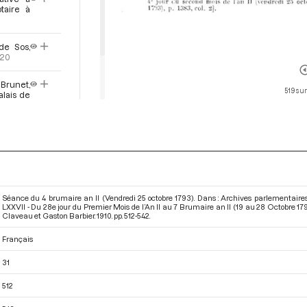
otaire à
de Sos,
520
Brunet,
519 sur
lais de
taire à
éunis de
 Morel,
e somme
Séance du 4 brumaire an II (Vendredi 25 octobre 1793). Dans : Archives parlementaire
t
pp.521-
LXXVII - Du 28e jour du Premier Mois de l’An II au 7 Brumaire an II (19 au 28 Octobre 17
Claveau et Gaston Barbier. 1910. pp. 512-542.
cle 7 du
Français
cteur de
31
512
vrer un
u culte
e
p.523