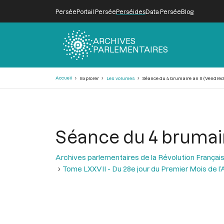
Persée
Portail Persée
Perséides
Data Persée
Blog
ARCHIVES
PARLEMENTAIRES
Fil
Accueil
Explorer
Les volumes
Séance du 4 brumaire an II (Vendredi
d'Ariane
Séance du 4 brumaire
Archives parlementaires de la Révolution Françai
Tome LXXVII - Du 28e jour du Premier Mois de l’An