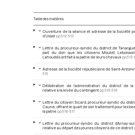
Table des matières
Ouverture de la séance et adresse de la Société p
d’Ussel
pp.512-513
Lettre du procureur-syndic du district de Tanargue
part du don que les citoyens Moutet, Leboisso
Lahoudés ont fait à la patrie de leurs chevaux
pp.513-
Adresse de la Société républicaine de Saint-Antoni
515
Délibération de l’administration du district de l
relative à la levée du contingent
pp.515-516
Lettre du citoyen Sicard, procureur-syndic du distri
Caune, offrant le quart de son traitement pour les be
la patrie
pp.516-517
Lettre du procureur-syndic du district d’Arnay-su
relative au départ des jeunes citoyens de ce district