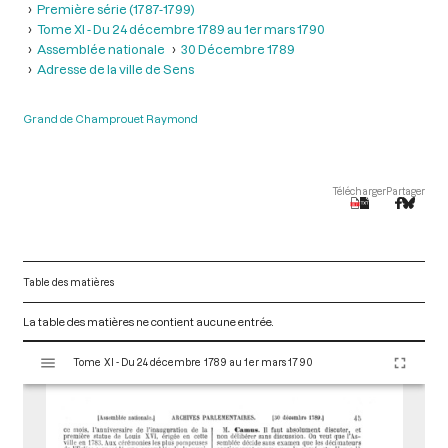
Première série (1787-1799)
Tome XI - Du 24 décembre 1789 au 1er mars 1790
Assemblée nationale
30 Décembre 1789
Adresse de la ville de Sens
Grand de Champrouet Raymond
Télécharger
Partager
Table des matières
La table des matières ne contient aucune entrée.
V
Tome XI - Du 24 décembre 1789 au 1er mars 1790
i
s
u
a
l