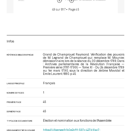
49 sur 817
• Page 45
Infos
Grand de Champrouet Raymond. Vérification des pouvoirs
RÉFÉRENCE BIBLIOGRAPHIQUE
de M. Legrand de Champrouet qui remplace M. Mounier,
démissionnaire, lors de la séance du 30 décembre 1789. Dans
: Archives parlementaires de la Révolution Française —
Première série (1787-1799) — Tome XI - Du 24 décembre 1789
au 1er mars 1790
, sous la direction de Jérôme Mavidal et
Emile Laurent. 1880. p. 45.
Français
LANGUE PRINCIPALE
1
NOMBRE DE PAGES
45
PREMIÈRE PAGE
45
DERNIÈRE PAGE
Élection et nomination aux fonctions de l'Assemblée
TYPOLOGIE DOCUMENTAIRE
https://iiif.persee.fr/b0e2cf11-597c-427d-8ac7-
URI DU MANIFEST IIIF DU VOLUME