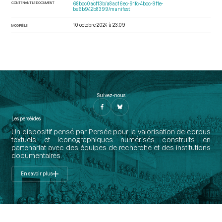
CONTENANT LE DOCUMENT
68bcc0acf13b/a8ac16ec-91fc-4bcc-9f1e-
be6b942b8399/manifest
10 octobre 2024 à 23:09
MODIFIÉ LE
Suivez-nous
Les perséides
Un dispositif pensé par Persée pour la valorisation de corpus
textuels et iconographiques numérisés construits en
partenariat avec des équipes de recherche et des institutions
documentaires.
En savoir plus