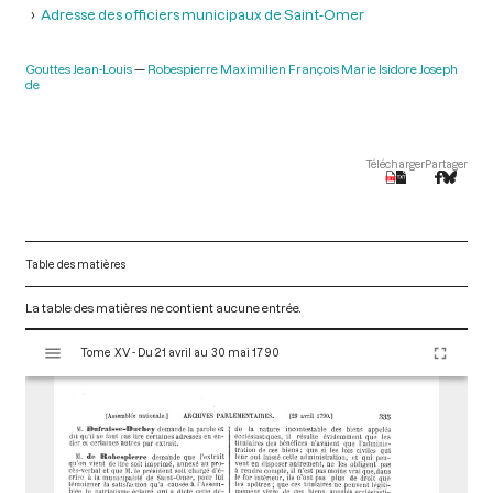
Adresse des officiers municipaux de Saint-Omer
Gouttes Jean-Louis
Robespierre Maximilien François Marie Isidore Joseph
de
Télécharger
Partager
Table des matières
La table des matières ne contient aucune entrée.
V
Tome XV - Du 21 avril au 30 mai 1790
i
s
u
a
l
i
s