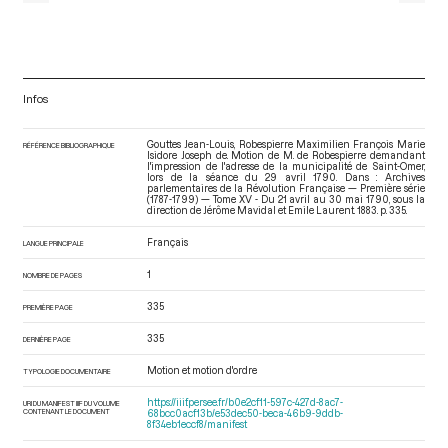
Infos
Gouttes Jean-Louis, Robespierre Maximilien François Marie
RÉFÉRENCE BIBLIOGRAPHIQUE
Isidore Joseph de. Motion de M. de Robespierre demandant
l'impression de l'adresse de la municipalité de Saint-Omer,
lors de la séance du 29 avril 1790. Dans : Archives
parlementaires de la Révolution Française — Première série
(1787-1799) — Tome XV - Du 21 avril au 30 mai 1790
, sous la
direction de Jérôme Mavidal et Emile Laurent. 1883. p. 335.
Français
LANGUE PRINCIPALE
1
NOMBRE DE PAGES
335
PREMIÈRE PAGE
335
DERNIÈRE PAGE
Motion et motion d'ordre
TYPOLOGIE DOCUMENTAIRE
https://iiif.persee.fr/b0e2cf11-597c-427d-8ac7-
URI DU MANIFEST IIIF DU VOLUME
CONTENANT LE DOCUMENT
68bcc0acf13b/e53dec50-beca-46b9-9ddb-
8f34eb1eccf8/manifest