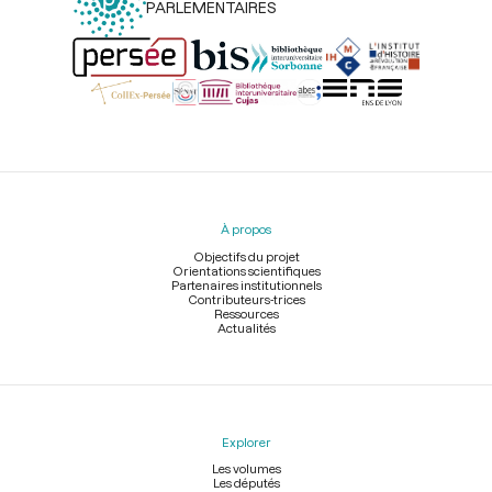
PARLEMENTAIRES
Menu
du
pied
À propos
de
page
Objectifs du projet
Orientations scientifiques
Partenaires institutionnels
Contributeurs-trices
Ressources
Actualités
Explorer
Les volumes
Les députés