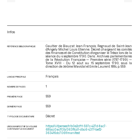
Infos
Gaultier de Biauzat Jean-François, Regnaud de Saint-Jean
RÉFÉRENCE BIBLIOGRAPHIQUE
d'Angely Michel Louis Etienne. Décret chargeant les comités
des finances et de Constitution d'organiser le Trésor, lors de la
séance du 4 septembre 1790. Dans : Archives parlementaires
de la Révolution Française — Première série (1787-1799) —
Tome XVIII - Du 12 aout au 15 septembre 1790
, sous la
direction de Jérôme Mavidal et Emile Laurent. 1884. p. 559.
Français
LANGUE PRINCIPALE
1
NOMBRE DE PAGES
559
PREMIÈRE PAGE
559
DERNIÈRE PAGE
Décret
TYPOLOGIE DOCUMENTAIRE
https://iiif.persee.fr/b0e2cf11-597c-427d-8ac7-
URI DU MANIFEST IIIF DU VOLUME
CONTENANT LE DOCUMENT
68bcc0acf13b/363ffcd1-dbc6-437f-bef2-
3634f6dc706f/manifest