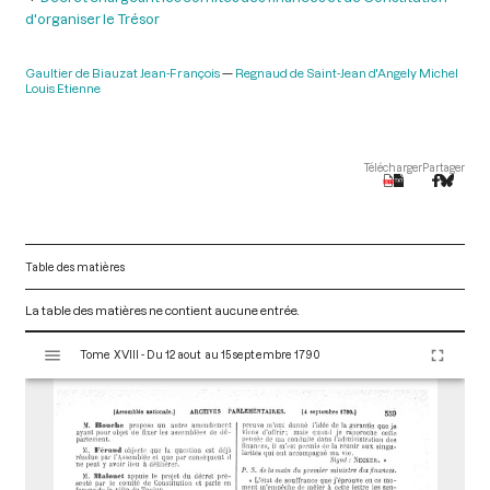
d'organiser le Trésor
Gaultier de Biauzat Jean-François
Regnaud de Saint-Jean d'Angely Michel
Louis Etienne
Télécharger
Partager
Table des matières
La table des matières ne contient aucune entrée.
V
Tome XVIII - Du 12 aout au 15 septembre 1790
i
s
u
a
l
i
s