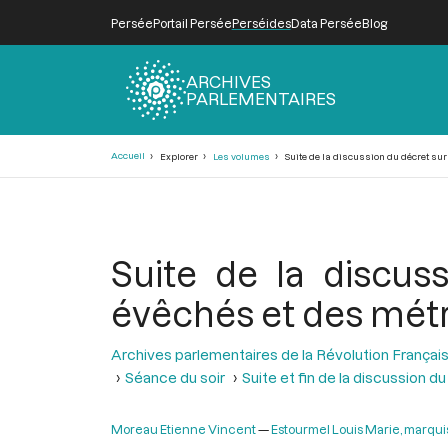
Persée
Portail Persée
Perséides
Data Persée
Blog
ARCHIVES
PARLEMENTAIRES
Fil
Accueil
Explorer
Les volumes
Suite de la discussion du décret sur 
d'Ariane
Suite de la discus
évêchés et des métro
Archives parlementaires de la Révolution Françai
Séance du soir
Suite et fin de la discussion 
Moreau Etienne Vincent
Estourmel Louis Marie, marquis