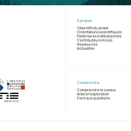
À propos
Objectifs du projet
Orientations scientifiques
Partenaires institutionnels
Contributeurs-trices
Ressources
Actualités
Menu
du
pied
de
Comprendre
page
Comprendre le corpus
Aide à l'exploration
Foire aux questions