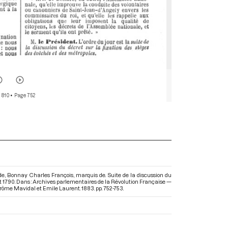
 810
• Page 752
de, Bonnay Charles François, marquis de. Suite de la discussion du
llet 1790. Dans : Archives parlementaires de la Révolution Française —
Jérôme Mavidal et Emile Laurent. 1883. pp. 752-753.