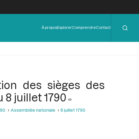
Rechercher
Menu
À propos
Explorer
Comprendre
Contact
de
l'en-
tête
tion des sièges des
8 juillet 1790
790
Assemblée nationale
8 juillet 1790