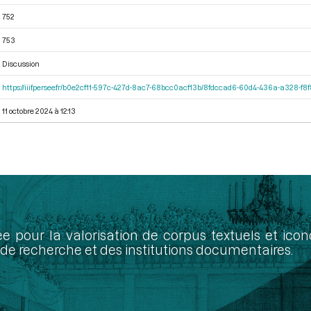
752
753
Discussion
https://iiif.persee.fr/b0e2cf11-597c-427d-8ac7-68bcc0acf13b/8fdccad6-60d4-436a-a328-f
11 octobre 2024 à 12:13
ée pour la valorisation de corpus textuels et ic
de recherche et des institutions documentaires.