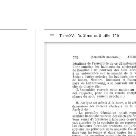
V
Tome XVI - Du 31 mai au 8 juillet 1790
i
s
u
a
l
i
s
e
u
r
M
i
r
a
d
o