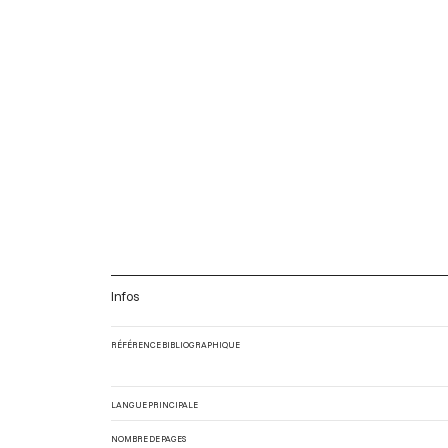
Infos
RÉFÉRENCE BIBLIOGRAPHIQUE
LANGUE PRINCIPALE
NOMBRE DE PAGES