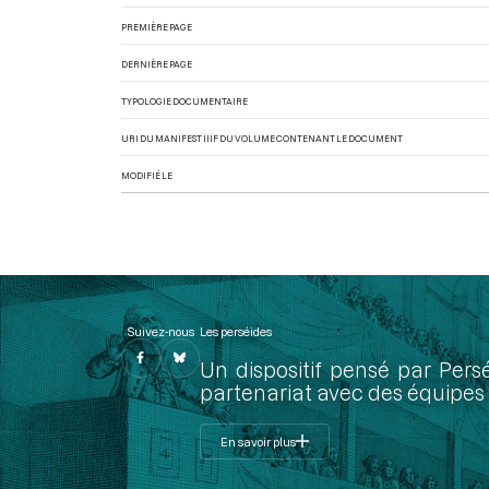
PREMIÈRE PAGE
DERNIÈRE PAGE
TYPOLOGIE DOCUMENTAIRE
URI DU MANIFEST IIIF DU VOLUME CONTENANT LE DOCUMENT
MODIFIÉ LE
Suivez-nous
Les perséides
Un dispositif pensé par Pers
partenariat avec des équipes 
En savoir plus