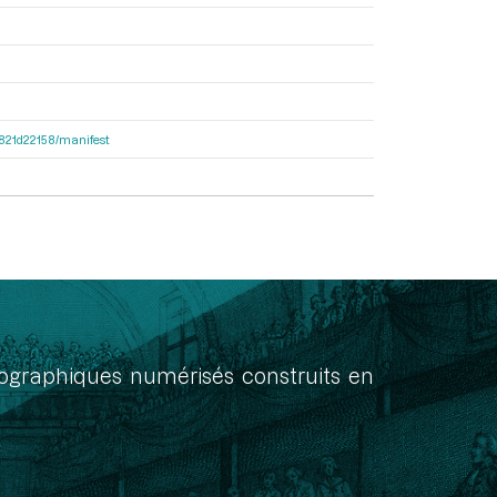
8f821d22158/manifest
onographiques numérisés construits en