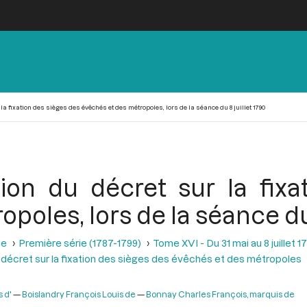
la fixation des sièges des évêchés et des métropoles, lors de la séance du 8 juillet 1790
sion du décret sur la fixa
poles, lors de la séance du 
se
Première série (1787-1799)
Tome XVI - Du 31 mai au 8 juillet 1
du décret sur la fixation des sièges des évêchés et des métropoles
 d'
Boislandry François Louis de
Bonnay Charles François, marquis de