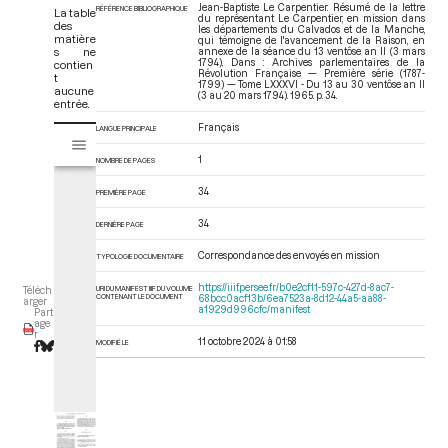
Jean-Baptiste Le Carpentier. Résumé de la lettre
RÉFÉRENCE BIBLIOGRAPHIQUE
La table
du représentant Le Carpentier, en mission dans
des
les départements du Calvados et de la Manche,
matière
qui témoigne de l'avancement de la Raison, en
s ne
annexe de la séance du 13 ventôse an II (3 mars
1794). Dans : Archives parlementaires de la
contien
Révolution Française — Première série (1787-
t
1799) — Tome LXXXVI - Du 13 au 30 ventôse an II
aucune
(3 au 20 mars 1794)
. 1965. p. 34.
entrée.
Français
V
LANGUE PRINCIPALE
Tome LXXXVI - Du 13 au 30 ventôse an II (3 au 20 mars 1794)
i
1
NOMBRE DE PAGES
s
u
34
PREMIÈRE PAGE
a
l
34
DERNIÈRE PAGE
i
Correspondance des envoyés en mission
TYPOLOGIE DOCUMENTAIRE
s
e
https://iiif.persee.fr/b0e2cf11-597c-427d-8ac7-
URI DU MANIFEST IIIF DU VOLUME
Téléch
CONTENANT LE DOCUMENT
68bcc0acf13b/6ea7523a-8d12-44a5-aa88-
u
arger
a1929d996cfc/manifest
Part
r
age
r
M
11 octobre 2024 à 01:58
MODIFIÉ LE
i
r
a
d
o