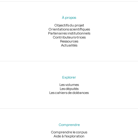
Menu
du
pied
À propos
de
page
Objectifs du projet
Orientations scientifiques
Partenaires institutionnels
Contributeurs-trices
Ressources
Actualités
Explorer
Les volumes
Les députés
Les cahiers de doléances
Comprendre
Comprendre le corpus
Aide à l'exploration