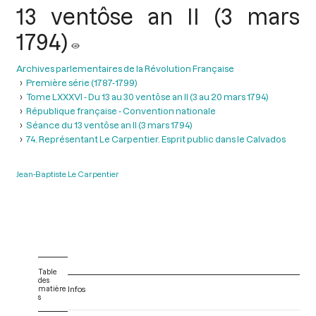
13 ventôse an II (3 mars
1794)
Archives parlementaires de la Révolution Française
Première série (1787-1799)
Tome LXXXVI - Du 13 au 30 ventôse an II (3 au 20 mars 1794)
République française - Convention nationale
Séance du 13 ventôse an II (3 mars 1794)
74. Représentant Le Carpentier. Esprit public dans le Calvados
Jean-Baptiste Le Carpentier
Table
des
matière
Infos
s