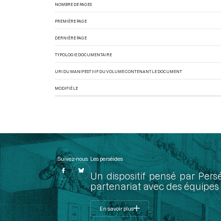
NOMBRE DE PAGES
PREMIÈRE PAGE
DERNIÈRE PAGE
TYPOLOGIE DOCUMENTAIRE
URI DU MANIFEST IIIF DU VOLUME CONTENANT LE DOCUMENT
MODIFIÉ LE
Suivez-nous
Les perséides
Un dispositif pensé par Pers
partenariat avec des équipes 
En savoir plus