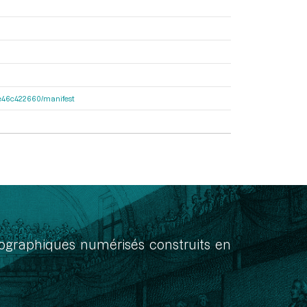
65e46c422660/manifest
onographiques numérisés construits en