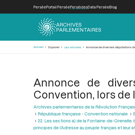
Persée
Portail Persée
Perséides
Data Persée
Blog
ARCHIVES
PARLEMENTAIRES
Fil
Accueil
Explorer
Les volumes
Annonce de diverses députations de s
d'Ariane
Annonce de divers
Convention, lors de 
Archives parlementaires de la Révolution Françai
République française - Convention nationale
S
22. Les sections a) de la Fontaine-de-Grenelle, b
principes de l’Adresse au peuple français et leur 