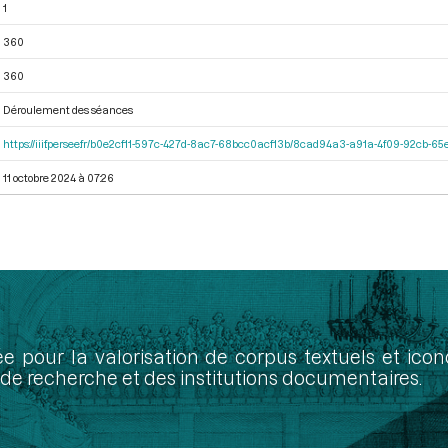
1
360
360
Déroulement des séances
https://iiif.persee.fr/b0e2cf11-597c-427d-8ac7-68bcc0acf13b/8cad94a3-a91a-4f09-92cb-
11 octobre 2024 à 07:26
ée pour la valorisation de corpus textuels et ic
de recherche et des institutions documentaires.