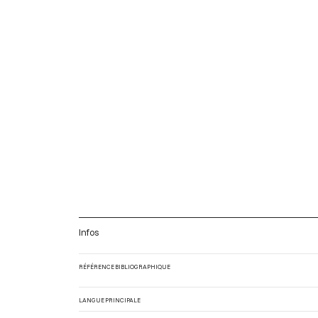
Infos
RÉFÉRENCE BIBLIOGRAPHIQUE
LANGUE PRINCIPALE