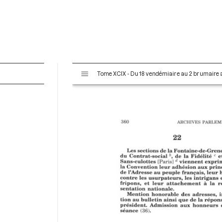
V
Tome XCIX - Du 18 vendémiaire au 2 brumaire an
i
s
u
a
l
i
s
e
u
r
M
i
r
a