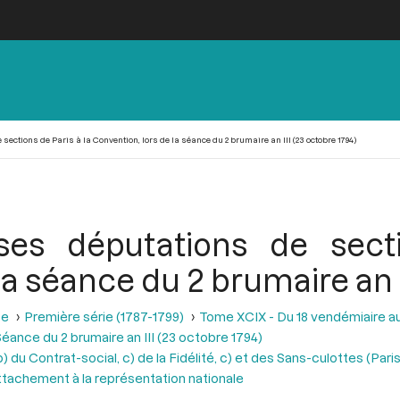
ections de Paris à la Convention, lors de la séance du 2 brumaire an III (23 octobre 1794)
es députations de sect
la séance du 2 brumaire an I
se
Première série (1787-1799)
Tome XCIX - Du 18 vendémiaire au 
éance du 2 brumaire an III (23 octobre 1794)
) du Contrat-social, c) de la Fidélité, c) et des Sans-culottes (Par
attachement à la représentation nationale