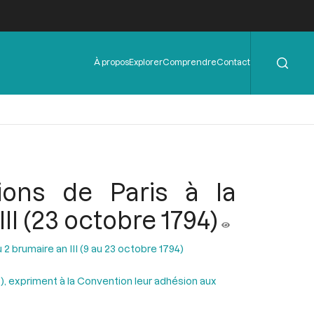
Rechercher
Menu
À propos
Explorer
Comprendre
Contact
de
l'en-
tête
ions de Paris à la
II (23 octobre 1794)
2 brumaire an III (9 au 23 octobre 1794)
is), expriment à la Convention leur adhésion aux