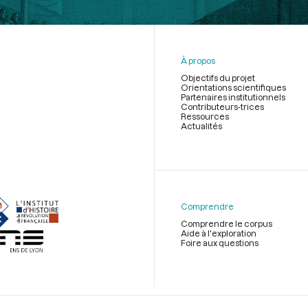
À propos
Objectifs du projet
Orientations scientifiques
Partenaires institutionnels
Contributeurs-trices
Ressources
Actualités
Menu
du
pied
de
Comprendre
page
Comprendre le corpus
Aide à l'exploration
Foire aux questions