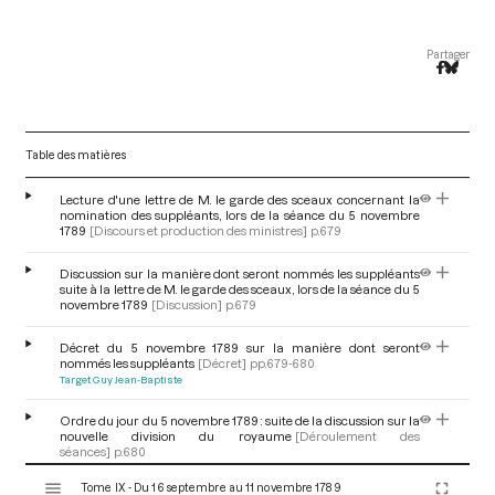
Partager
Table des matières
Lecture d'une lettre de M. le garde des sceaux concernant la
nomination des suppléants, lors de la séance du 5 novembre
1789
[Discours et production des ministres]
p.679
Discussion sur la manière dont seront nommés les suppléants
suite à la lettre de M. le garde des sceaux, lors de la séance du 5
novembre 1789
[Discussion]
p.679
Décret du 5 novembre 1789 sur la manière dont seront
nommés les suppléants
[Décret]
pp.679-680
Target Guy Jean-Baptiste
Ordre du jour du 5 novembre 1789 : suite de la discussion sur la
nouvelle division du royaume
[Déroulement des
séances]
p.680
V
Tome IX - Du 16 septembre au 11 novembre 1789