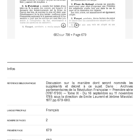
682 sur 799
• Page 679
Infos
Discussion sur la manière dont seront nommés les
RÉFÉRENCE BIBLIOGRAPHIQUE
suppléants et décret à ce sujet. Dans : Archives
parlementaires de la Révolution Française — Première série
(1787-1799) — Tome IX - Du 16 septembre au 11 novembre
1789
, sous la direction de Emile Laurent et Jérôme Mavidal.
1877. pp. 679-680.
Français
LANGUE PRINCIPALE
2
NOMBRE DE PAGES
679
PREMIÈRE PAGE