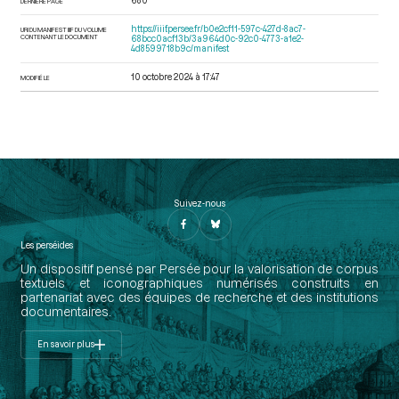
680
DERNIÈRE PAGE
https://iiif.persee.fr/b0e2cf11-597c-427d-8ac7-
URI DU MANIFEST IIIF DU VOLUME
CONTENANT LE DOCUMENT
68bcc0acf13b/3a964d0c-92c0-4773-a1e2-
4d8599718b9c/manifest
10 octobre 2024 à 17:47
MODIFIÉ LE
Suivez-nous
Les perséides
Un dispositif pensé par Persée pour la valorisation de corpus
textuels et iconographiques numérisés construits en
partenariat avec des équipes de recherche et des institutions
documentaires.
En savoir plus