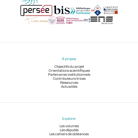
Menu
du
pied
À propos
de
page
Objectifs du projet
Orientations scientifiques
Partenaires institutionnels
Contributeurs-trices
Ressources
Actualités
Explorer
Les volumes
Les députés
Les cahiers de doléances