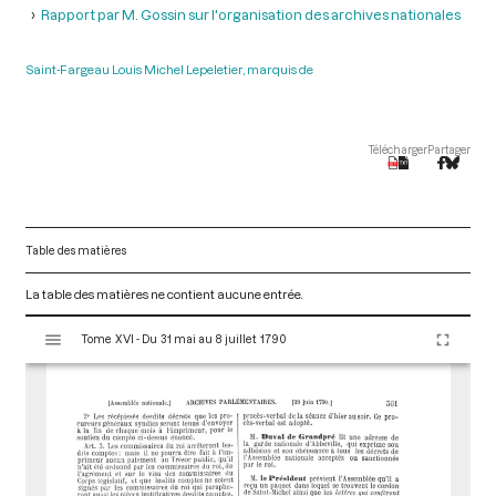
Rapport par M. Gossin sur l'organisation des archives nationales
Saint-Fargeau Louis Michel Lepeletier, marquis de
Télécharger
Partager
Table des matières
La table des matières ne contient aucune entrée.
V
Tome XVI - Du 31 mai au 8 juillet 1790
i
s
u
a
l
i
s
e