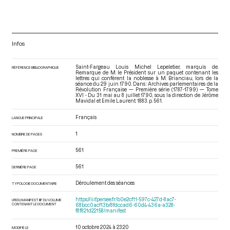
Infos
Saint-Fargeau Louis Michel Lepeletier, marquis de.
RÉFÉRENCE BIBLIOGRAPHIQUE
Remarque de M. le Président sur un paquet contenant les
lettres qui confèrent la noblesse à M. Brianciau, lors de la
séance du 29 juin 1790. Dans : Archives parlementaires de la
Révolution Française — Première série (1787-1799) — Tome
XVI - Du 31 mai au 8 juillet 1790
, sous la direction de Jérôme
Mavidal et Emile Laurent. 1883. p. 561.
Français
LANGUE PRINCIPALE
1
NOMBRE DE PAGES
561
PREMIÈRE PAGE
561
DERNIÈRE PAGE
Déroulement des séances
TYPOLOGIE DOCUMENTAIRE
https://iiif.persee.fr/b0e2cf11-597c-427d-8ac7-
URI DU MANIFEST IIIF DU VOLUME
CONTENANT LE DOCUMENT
68bcc0acf13b/8fdccad6-60d4-436a-a328-
f8f821d22158/manifest
10 octobre 2024 à 23:20
MODIFIÉ LE