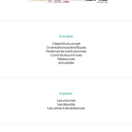
Menu
du
pied
À propos
de
page
Objectifs du projet
Orientations scientifiques
Partenaires institutionnels
Contributeurs-trices
Ressources
Actualités
Explorer
Les volumes
Les députés
Les cahiers de doléances