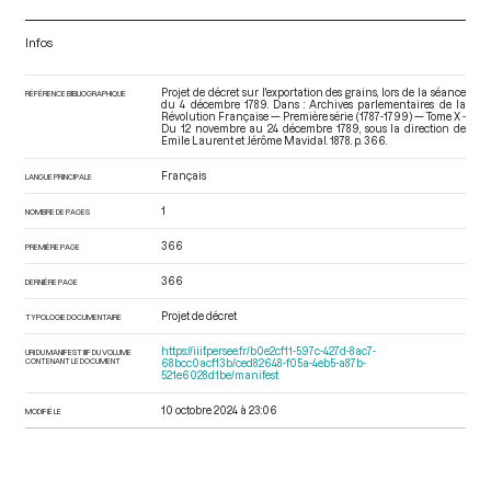
Infos
Projet de décret sur l'exportation des grains, lors de la séance
RÉFÉRENCE BIBLIOGRAPHIQUE
du 4 décembre 1789. Dans : Archives parlementaires de la
Révolution Française — Première série (1787-1799) — Tome X -
Du 12 novembre au 24 décembre 1789
, sous la direction de
Emile Laurent et Jérôme Mavidal. 1878. p. 366.
Français
LANGUE PRINCIPALE
1
NOMBRE DE PAGES
366
PREMIÈRE PAGE
366
DERNIÈRE PAGE
Projet de décret
TYPOLOGIE DOCUMENTAIRE
https://iiif.persee.fr/b0e2cf11-597c-427d-8ac7-
URI DU MANIFEST IIIF DU VOLUME
CONTENANT LE DOCUMENT
68bcc0acf13b/ced82648-f05a-4eb5-a87b-
521e6028d1be/manifest
10 octobre 2024 à 23:06
MODIFIÉ LE