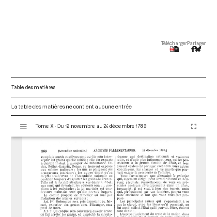
Télécharger
Partager
Table des matières
La table des matières ne contient aucune entrée.
V
Tome X - Du 12 novembre au 24 décembre 1789
i
s
u
a
l
i
s
e
u
r